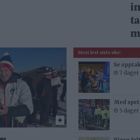
in
ta
m
Mest lest siste uke:
Se opptak
7 dager
Med spett
5 dager
Bjørn fel