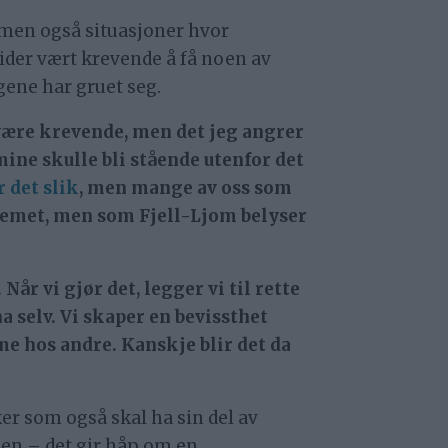
 men også situasjoner hvor
 tider vært krevende å få noen av
gene har gruet seg.
k være krevende, men det jeg angrer
 mine skulle bli stående utenfor det
r det slik
, men mange av oss som
oblemet, men som Fjell-Ljom belyser
år vi gjør det, legger vi til rette
 selv. Vi skaper en bevissthet
me hos andre. Kanskje blir det da
ker som også skal ha sin del av
noen – det gir håp om en