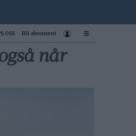
S OSS
Bli abonnent
(også når