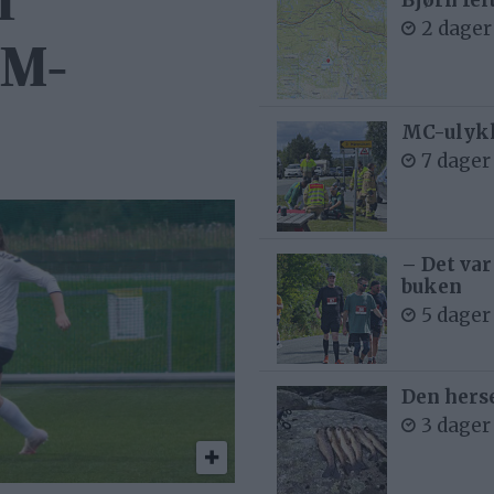
r
2 dager
NM-
MC-ulykk
7 dager
– Det var
buken
5 dager
Den hers
3 dager