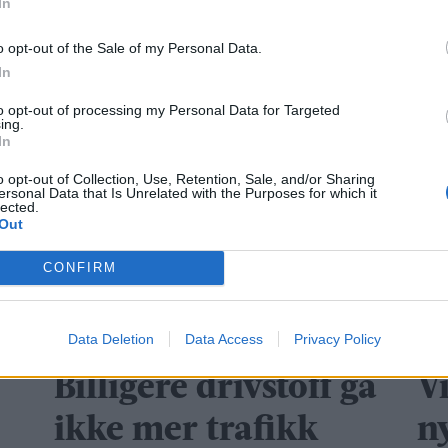
In
o opt-out of the Sale of my Personal Data.
In
OS SKOLE
RØROS
OPPVEKST
MOBBING
MARIANN
to opt-out of processing my Personal Data for Targeted
TT
ing.
In
o opt-out of Collection, Use, Retention, Sale, and/or Sharing
ersonal Data that Is Unrelated with the Purposes for which it
lected.
Out
CONFIRM
Data Deletion
Data Access
Privacy Policy
Billigere drivstoff ga
V
ikke mer trafikk
n