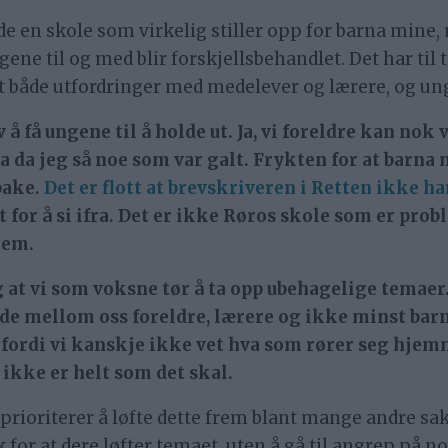
 en skole som virkelig stiller opp for barna mine,
ngene til og med blir forskjellsbehandlet. Det har til
ært både utfordringer med medelever og lærere, og un
 å få ungene til å holde ut. Ja, vi foreldre kan no
fra da jeg så noe som var galt. Frykten for at barna
bake.
Det er flott at brevskriveren i Retten ikke ha
t for å si ifra. Det er ikke Røros skole som er pr
lem.
g at vi som voksne tør å ta opp ubehagelige temaer. N
de mellom oss foreldre, lærere og ikke minst barna
e fordi vi kanskje ikke vet hva som rører seg hjem
oe ikke er helt som det skal.
 prioriterer å løfte dette frem blant mange andre sa
 for at dere løfter temaet, uten å gå til angrep på 