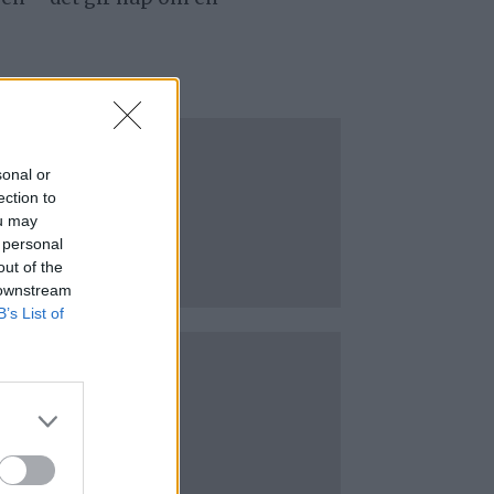
sonal or
ection to
ou may
 personal
out of the
 downstream
B’s List of
?