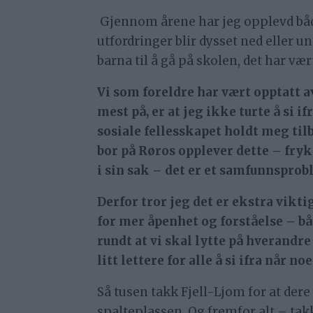
Gjennom årene har jeg opplevd både
utfordringer blir dysset ned eller u
barna til å gå på skolen, det har v
Vi som foreldre har vært opptatt av
mest på, er at jeg ikke turte å si i
sosiale fellesskapet holdt meg til
bor på Røros opplever dette – fryk
i sin sak – det er et samfunnsprob
Derfor tror jeg det er ekstra vikti
for mer åpenhet og forståelse – bå
rundt at vi skal lytte på hverandr
litt lettere for alle å si ifra når n
Så tusen takk Fjell-Ljom for at dere
spalteplassen. Og fremfor alt – takk