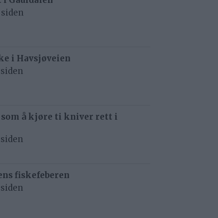
 siden
e i Havsjøveien
 siden
 som å kjøre ti kniver rett i
 siden
ens fiskefeberen
 siden