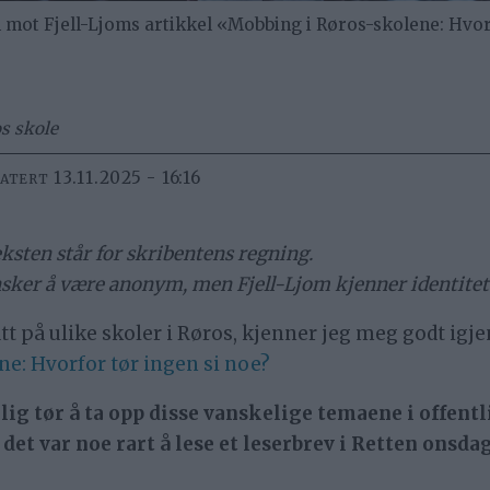
 mot Fjell-Ljoms artikkel «Mobbing i Røros-skolene: Hvor
os skole
13.11.2025 - 16:16
DATERT
eksten står for skribentens regning.
ønsker å være anonym, men Fjell-Ljom kjenner identit
tt på ulike skoler i Røros, kjenner jeg meg godt igje
e: Hvorfor tør ingen si noe?
elig tør å ta opp disse vanskelige temaene i offent
et var noe rart å lese et leserbrev i Retten onsdag