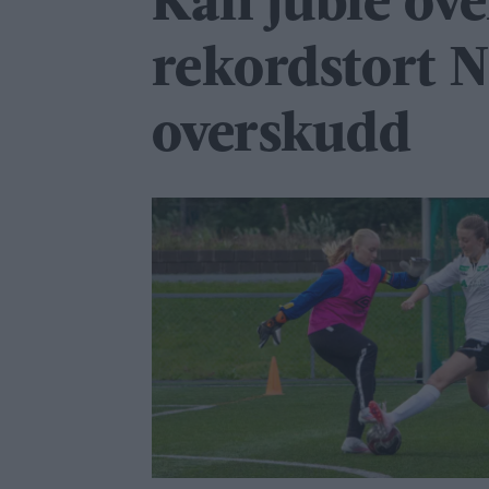
Kan juble ove
rekordstort 
overskudd