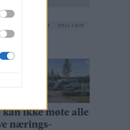
E BAKKE
FORELDRE
FJELL-LJOM
i kan ikke møte alle
ye nærings­