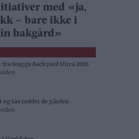
itiativer med «ja,
kk – bare ikke i
in bakgård»
 fra Stuggu Backyard Ultra 2026
 siden
 og tau redder de gården
 siden
t i Gauldalen