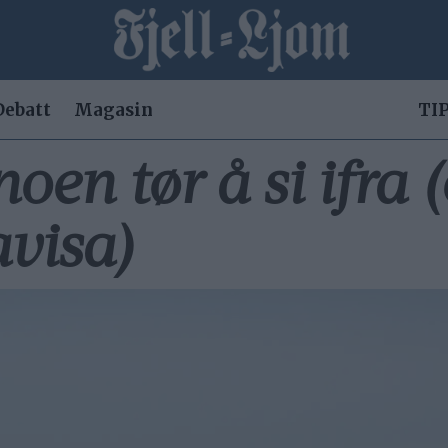
Debatt
Magasin
TIP
noen tør å si ifra 
avisa)