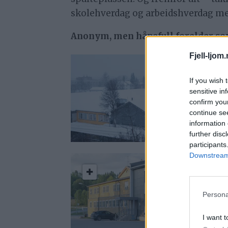
skolehverdag og arbeidshverdag med
Anonym, men håpefull forelder som 
Fjell-ljom
V
If you wish 
sensitive in
confirm you
continue se
information 
further disc
participants
Downstream 
H
Persona
I want t