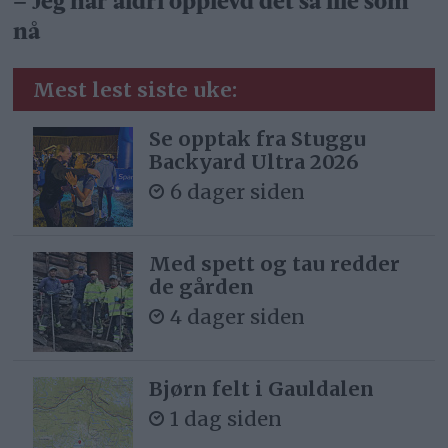
– Jeg har aldri opplevd det så ille som
nå
Mest lest siste uke:
Se opptak fra Stuggu
Backyard Ultra 2026
6 dager siden
Med spett og tau redder
de gården
4 dager siden
Bjørn felt i Gauldalen
1 dag siden