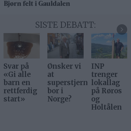
Bjørn felt i Gauldalen
SISTE DEBATT:
Ønsker vi
INP
Gi alle
at
trenger
barn en
superstjerner
lokallag
rettferdig
bor i
på Røros
start
Norge?
og
Holtålen