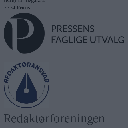
Bergmannsgata 2
7374 Røros
Redaktør­foreningen