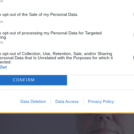
In
k»
o opt-out of the Sale of my Personal Data.
In
issen når hun beskriver hvordan administrasjonen of
to opt-out of processing my Personal Data for Targeted
ing.
In
o opt-out of Collection, Use, Retention, Sale, and/or Sharing
ersonal Data that Is Unrelated with the Purposes for which it
lected.
Out
CONFIRM
Data Deletion
Data Access
Privacy Policy