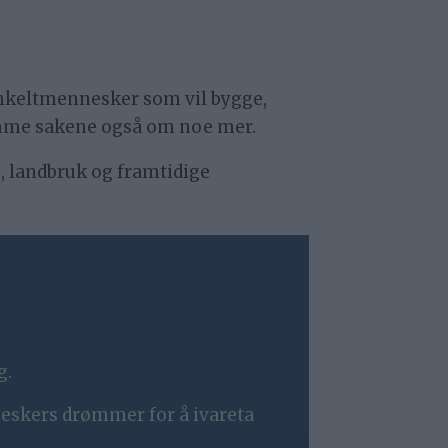
nkeltmennesker som vil bygge,
amme sakene også om noe mer.
jø, landbruk og framtidige
g.
skers drømmer for å ivareta