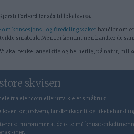
ersti Forbord Jensås til lokalavisa.
ie om konsesjons- og firedelingssaker
handler om e
er utvikle småbruk. Men for kommunen handler de s
. Vi skal tenke langsiktig og helhetlig, på natur, mil
 store skvisen
 dele fra eiendom eller utvikle et småbruk.
over for jordvern, landbruksdrift og likebehandlin
rene innrømmer at de ofte må knuse enkeltmenne
erasjoner.