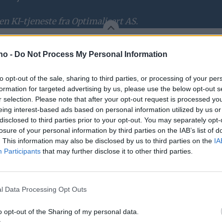
n KI-tjeneste fra Optimalisert AS.
.no -
Do Not Process My Personal Information
saker som noe av det mest krevende lovverket ko
to opt-out of the sale, sharing to third parties, or processing of your per
formation for targeted advertising by us, please use the below opt-out s
nsesjonssaker er noe av det mest krevende lovverket
r selection. Please note that after your opt-out request is processed y
eing interest-based ads based on personal information utilized by us or
vurderinger, og det er ikke alltid forenlig med det 
disclosed to third parties prior to your opt-out. You may separately opt-
losure of your personal information by third parties on the IAB’s list of
. This information may also be disclosed by us to third parties on the
IA
jersti Forbord Jensås og Marit Gilleberg, beskrive
Participants
that may further disclose it to other third parties.
r med konkrete ønsker. På den andre siden står lov
l Data Processing Opt Outs
e mange ulike interesser. Det betyr at det er noen 
o opt-out of the Sharing of my personal data.
yde. Jobben vår er å utrede sakene skikkelig, sier Gil