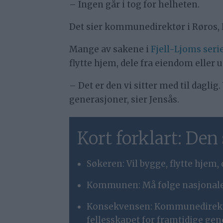
– Ingen går i tog for helheten.
Det sier kommunedirektør i Røros, Kj
Mange av sakene i
Fjell-Ljoms ser
flytte hjem, dele fra eiendom ell
– Det er den vi sitter med til daglig
generasjoner, sier Jensås.
Kort forklart: Den
Søkeren: Vil bygge, flytte hjem,
Kommunen: Må følge nasjonale l
Konsekvensen: Kommunedirektø
fellesskapet for framtidige gen