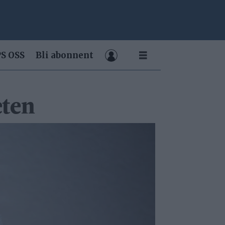
S OSS
Bli abonnent
eten