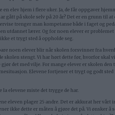
e en elev hjem i flere uker. Ja, de får oppgaver hj
har gått på skole selv på 20 år? Det er en grunn til a
dervise trenger man kompetanse både i faget og pedag
 utdannet lærer. Og for noen elever er problemet
 ikke et trygt sted å oppholde seg.
re noen elever blir når skolen forsvinner fra hverd
e skolen stengt. Vi har hørt dette før, hvorfor skal v
 gjør det med vilje. For mange elever er skolen den 
situasjon. Elevene fortjener et trygt og godt sted m
e la elevene miste det trygge de har.
ene eleven plager 25 andre. Det er akkurat her vårt 
ener ikke dette er måten å gjøre det på. Vi ønsker å 