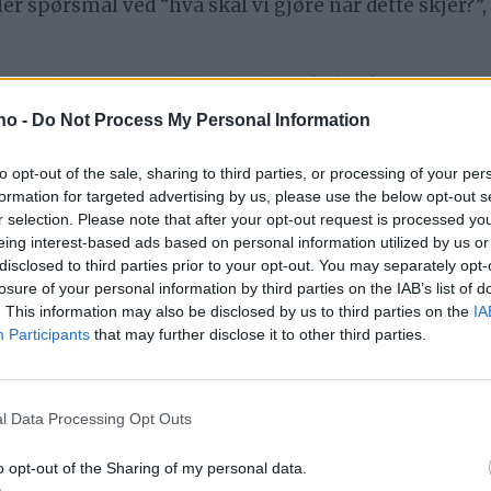
tiller spørsmål ved “hva skal vi gjøre når dette skjer?”
te til situasjonen blir alvorlig. Skolen kan tidlig o
omføre regelmessige samtaler med elevene. Et trygt 
.no -
Do Not Process My Personal Information
rende fellesskap kan redusere frustrasjon og forebyg
to opt-out of the sale, sharing to third parties, or processing of your per
 psykologer, sosiallærer og spesialpedagoger, og 
formation for targeted advertising by us, please use the below opt-out s
en. I tillegg er det
r selection. Please note that after your opt-out request is processed y
eing interest-based ads based on personal information utilized by us or
l å håndtere konflikter, både gjennom sin lærerutd
disclosed to third parties prior to your opt-out. You may separately opt-
enne måten kan skolen gripe inn tidlig, gi elevene v
losure of your personal information by third parties on the IAB’s list of
. This information may also be disclosed by us to third parties on the
IA
i stedet for å sende dem ut av klasserommet og risi
Participants
that may further disclose it to other third parties.
er ut av klassen i flere uker. Velg heller elevene – d
l Data Processing Opt Outs
al være et sted der alle føler seg inkludert, får støtt
ging, tidlig oppfølging og et trygt skolemiljø, kan vi
o opt-out of the Sharing of my personal data.