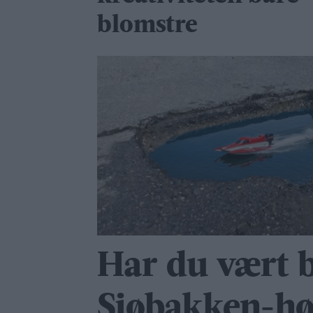
blomstre
Har du vært b
Sjøbakken-hø