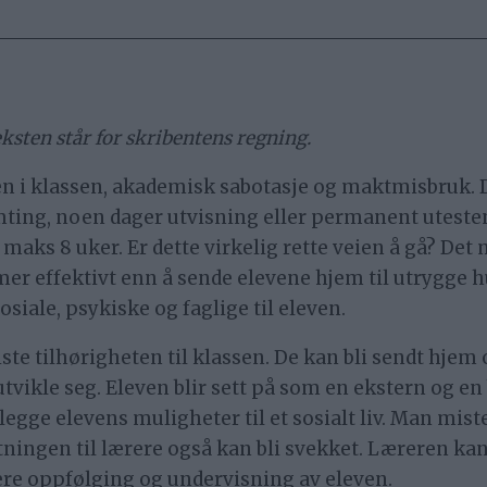
eksten står for skribentens regning.
n i klassen, akademisk sabotasje og maktmisbruk. De
omting, noen dager utvisning eller permanent utest
aks 8 uker. Er dette virkelig rette veien å gå? Det
er effektivt enn å sende elevene hjem til utrygge h
osiale, psykiske og faglige til eleven.
te tilhørigheten til klassen. De kan bli sendt hjem 
tvikle seg. Eleven blir sett på som en ekstern og en
elegge elevens muligheter til et sosialt liv. Man mist
ytningen til lærere også kan bli svekket. Læreren ka
igere oppfølging og undervisning av eleven.