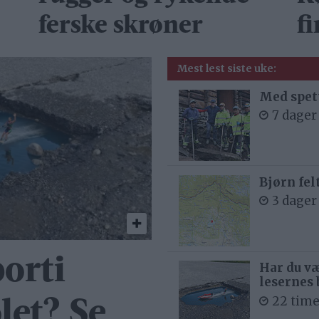
ferske skrøner
f
Mest lest siste uke:
Med spett
7 dager
Bjørn fel
3 dager
orti
Har du væ
lesernes 
22 time
let? Se