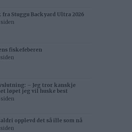
 fra Stuggu Backyard Ultra 2026
 siden
ens fiskefeberen
 siden
avslutning: – Jeg tror kanskje
det løpet jeg vil huske best
 siden
 aldri opplevd det så ille som nå
 siden