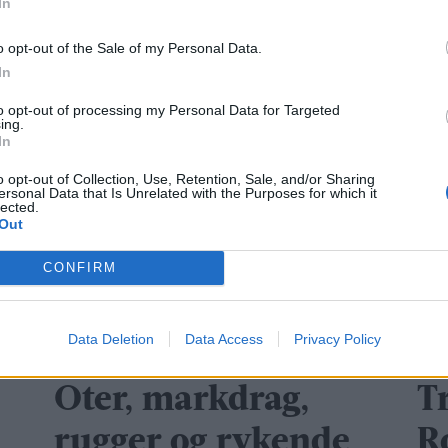
sliter. La oss ikke gjenta feil fra pandemien og frat
In
man vokser, ikke et sted man blir hengende igjen al
o opt-out of the Sale of my Personal Data.
In
ELEVORGANISASJONEN
FOREBYGGENDE TILTAK
MAK
to opt-out of processing my Personal Data for Targeted
ing.
EMILJØ
SKOLE
In
o opt-out of Collection, Use, Retention, Sale, and/or Sharing
ersonal Data that Is Unrelated with the Purposes for which it
lected.
Out
CONFIRM
Data Deletion
Data Access
Privacy Policy
Oter, markdrag,
Tr
rugger og rykende
R