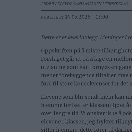
LEDER I ELEVORGANISASJONEN I TRØNDELAG
14.05.2026 - 13:00
PUBLISERT
Dette er et leserinnlegg. Meninger i t
Oppskriften på å miste tilhørighete
Forslaget går ut på å lage en mell
utvisning som kan fornyes en gang m
mener forebyggende tiltak er mye m
føre til store konsekvenser for det s
Elevene som blir sendt hjem kan mis
hjemme fortsetter klassemiljøet å u
over lengre tid. Vi ønsker ikke å ød
elevene i klassen, jeg frykter tilkn
sitter hjemme, dette fører til dårl