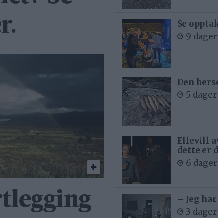
r.
Se opptak
9 dager
Den hers
5 dager
Ellevill 
dette er 
6 dager
tlegging
– Jeg har
3 dager