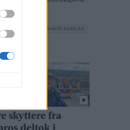
a elevene det trygge fellesskapet de
ene.
TMISBRUK
REGJERINGENS FORSLAG
e skyttere fra
øros deltok i