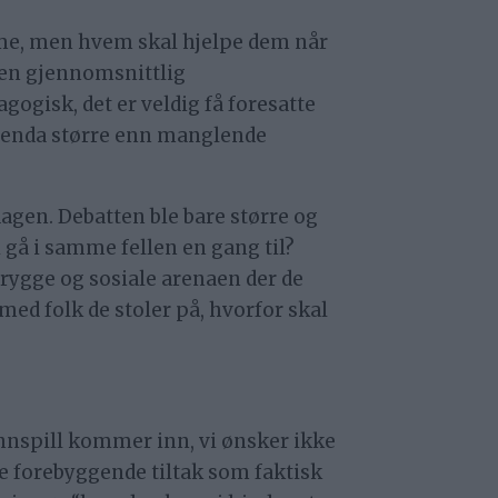
emme, men hvem skal hjelpe dem når
t en gjennomsnittlig
ogisk, det er veldig få foresatte
 enda større enn manglende
agen. Debatten ble bare større og
i gå i samme fellen en gang til?
trygge og sosiale arenaen der de
ed folk de stoler på, hvorfor skal
innspill kommer inn, vi ønsker ikke
se forebyggende tiltak som faktisk