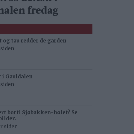
inalen fredag
 og tau redder de gården
 siden
t i Gauldalen
 siden
rt borti Sjøbakken-hølet? Se
bilder.
r siden