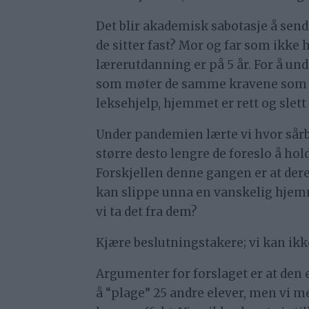
Det blir akademisk sabotasje å send
de sitter fast? Mor og far som ikke 
lærerutdanning er på 5 år. For å un
som møter de samme kravene som en
leksehjelp, hjemmet er rett og slett
Under pandemien lærte vi hvor sårba
større desto lengre de foreslo å hold
Forskjellen denne gangen er at dere
kan slippe unna en vanskelig hjemme
vi ta det fra dem?
Kjære beslutningstakere; vi kan ikk
Argumenter for forslaget er at den 
å “plage” 25 andre elever, men vi m