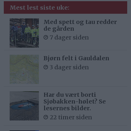
Mest lest siste uke:
Med spett og tau redder
de gården
7 dager siden
Bjørn felt i Gauldalen
3 dager siden
Har du vært borti
Sjøbakken-hølet? Se
lesernes bilder.
22 timer siden