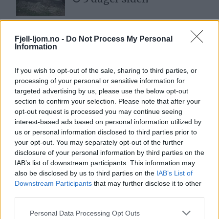
– Nå har det gått for
Fjell-ljom.no -
Do Not Process My Personal
langt
Information
1 dag siden
If you wish to opt-out of the sale, sharing to third parties, or
processing of your personal or sensitive information for
targeted advertising by us, please use the below opt-out
Lea tar over Røros
section to confirm your selection. Please note that after your
Kunstformidling i
opt-out request is processed you may continue seeing
august
interest-based ads based on personal information utilized by
3 dager siden
us or personal information disclosed to third parties prior to
your opt-out. You may separately opt-out of the further
disclosure of your personal information by third parties on the
– Vi er fornøyde, men
IAB’s list of downstream participants. This information may
det kunne ha gått bedre
also be disclosed by us to third parties on the
IAB’s List of
Downstream Participants
that may further disclose it to other
2 dager siden
third parties.
Personal Data Processing Opt Outs