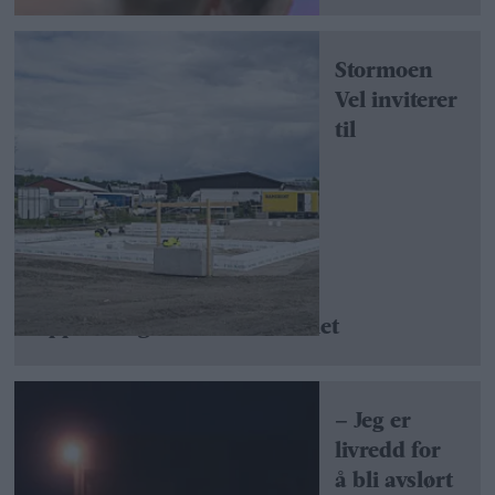
Stormoen
Vel inviterer
til
oppklaringsmøte om batteriet
– Jeg er
livredd for
å bli avslørt