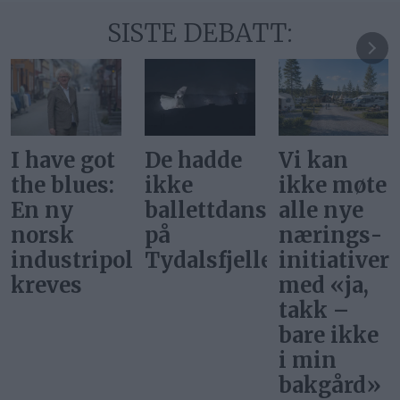
SISTE DEBATT:
De hadde
Vi kan
Svar på
ikke
ikke møte
«Gi alle
ballettdansere
alle nye
barn en
på
nærings­
rettferdig
itikk
Tydalsfjellet
initiativer
start»
med «ja,
takk –
bare ikke
i min
bakgård»