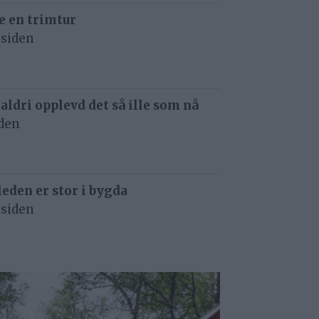
e en trimtur
 siden
 aldri opplevd det så ille som nå
iden
eden er stor i bygda
 siden