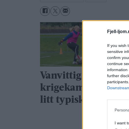
Fjell-ljom
If you wish 
sensitive in
confirm you
continue se
information 
Vanvittig målfest i
further disc
participants
krigekamp: – Det e
Downstream 
litt typisk oss
Persona
I want t