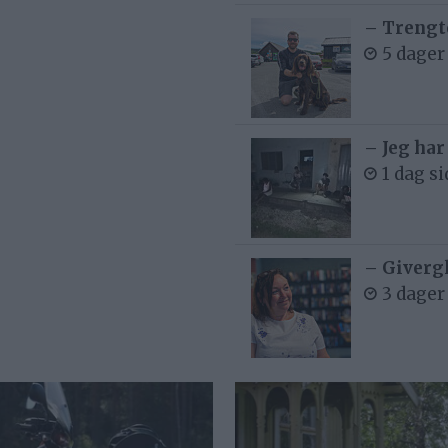
– Trengt
5 dager
– Jeg har
1 dag s
– Givergl
3 dager