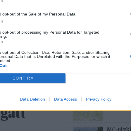
In
Mest lest siste uke:
o opt-out of the Sale of my Personal Data.
In
Se opptak
6 dager
to opt-out of processing my Personal Data for Targeted
ing.
In
o opt-out of Collection, Use, Retention, Sale, and/or Sharing
ersonal Data that Is Unrelated with the Purposes for which it
Med spett
lected.
Out
5 dager
CONFIRM
yde, men
Bjørn fel
Data Deletion
Data Access
Privacy Policy
1 dag s
gått
MC-ulykk