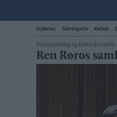
Nyheter
Næringsliv
Kultur
Styrejustering og batteriprosjekt
Ren Røros saml