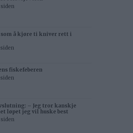
 siden
 som å kjøre ti kniver rett i
 siden
ens fiskefeberen
 siden
avslutning: – Jeg tror kanskje
det løpet jeg vil huske best
 siden