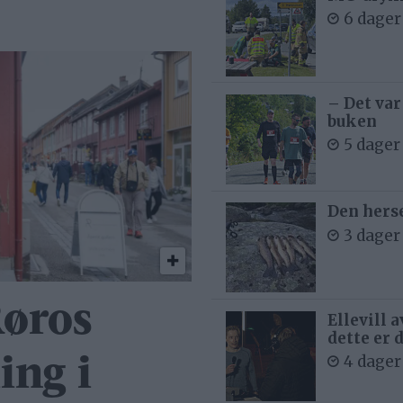
6 dager
– Det var
buken
5 dager
Den hers
3 dager
Røros
Ellevill 
dette er 
4 dager
ing i