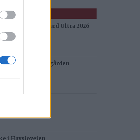
 fra Stuggu Backyard Ultra 2026
 siden
 og tau redder de gården
 siden
t i Gauldalen
iden
e i Havsjøveien