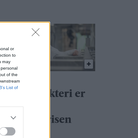
sonal or
ection to
ou may
 personal
out of the
tensaas
 downstream
B’s List of
einsdyrslakteri er
inner av
ærekraftprisen
026