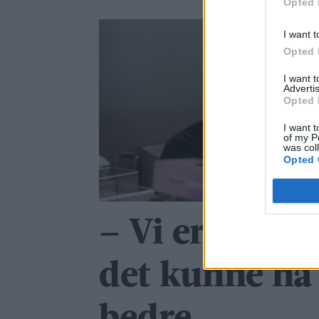
Opted 
I want t
Opted 
I want 
Advertis
Opted 
I want t
of my P
was col
Opted 
– Vi er fornø
det kunne ha 