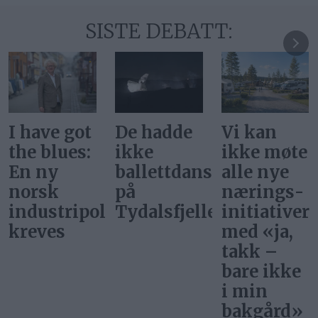
SISTE DEBATT:
De hadde
Vi kan
Svar på
ikke
ikke møte
«Gi alle
ballettdansere
alle nye
barn en
på
nærings­
rettferdig
itikk
Tydalsfjellet
initiativer
start»
med «ja,
takk –
bare ikke
i min
bakgård»