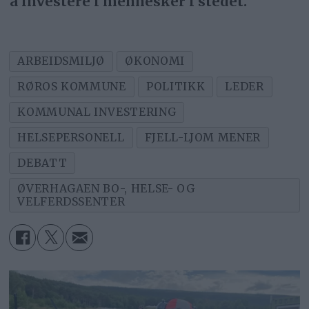
å investere i mennesker i stedet.
ARBEIDSMILJØ
ØKONOMI
RØROS KOMMUNE
POLITIKK
LEDER
KOMMUNAL INVESTERING
HELSEPERSONELL
FJELL-LJOM MENER
DEBATT
ØVERHAGAEN BO-, HELSE- OG
VELFERDSSENTER