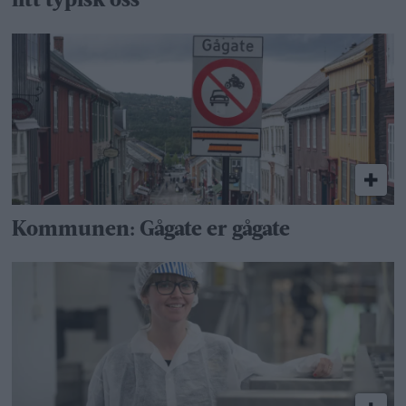
litt typisk oss
Kommunen: Gågate er gågate