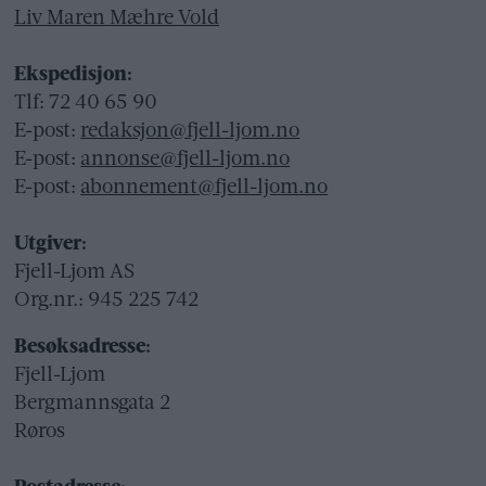
Liv Maren Mæhre Vold
Ekspedisjon:
Tlf: 72 40 65 90
E-post:
redaksjon@fjell-ljom.no
E-post:
annonse@fjell-ljom.no
E-post:
abonnement@fjell-ljom.no
Utgiver:
Fjell-Ljom AS
Org.nr.: 945 225 742
Besøksadresse:
Fjell-Ljom
Bergmannsgata 2
Røros