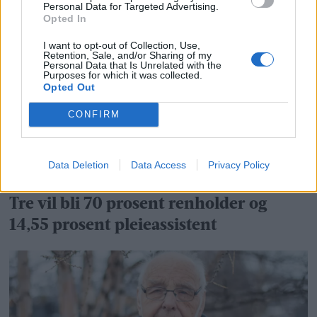
begynne å analysere problemer fra
Personal Data for Targeted Advertising.
Opted In
gulvet og oppover
I want to opt-out of Collection, Use,
Retention, Sale, and/or Sharing of my
Personal Data that Is Unrelated with the
Purposes for which it was collected.
Opted Out
CONFIRM
Data Deletion
Data Access
Privacy Policy
Tre vil bli 70 prosent renholder og
14,55 prosent pleieassistent