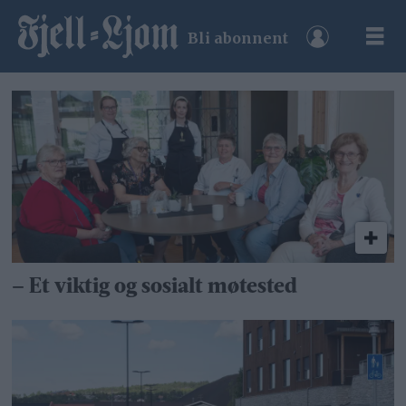
Bli abonnent
Tag:
øverhagaen
bo-
helse-
og
– Et viktig og sosialt møtested
velferdssenter