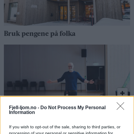
Bruk pengene på folka
Fjell-ljom.no -
Do Not Process My Personal
– Alle er velkomne på konsert!
Information
If you wish to opt-out of the sale, sharing to third parties, or
processing of your personal or sensitive information for