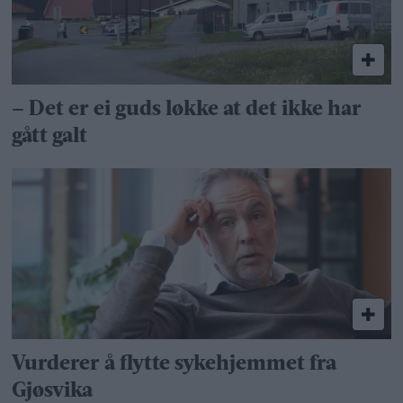
– Det er ei guds løkke at det ikke har
gått galt
Vurderer å flytte sykehjemmet fra
Gjøsvika