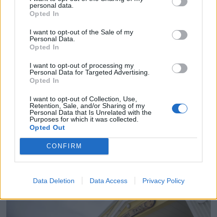
personal data.
Opted In
Man ikke bare kvitte seg med gode
bygninger som egner seg til flerbruk
I want to opt-out of the Sale of my
Personal Data.
Opted In
I want to opt-out of processing my
Personal Data for Targeted Advertising.
Opted In
I want to opt-out of Collection, Use,
Retention, Sale, and/or Sharing of my
Personal Data that Is Unrelated with the
Purposes for which it was collected.
Opted Out
CONFIRM
Hompetitten, hompetatten,
hompetuttenteia
Data Deletion
Data Access
Privacy Policy