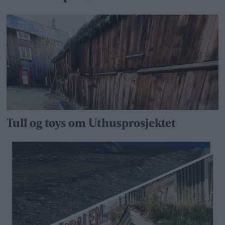
Tull og tøys om Uthusprosjektet