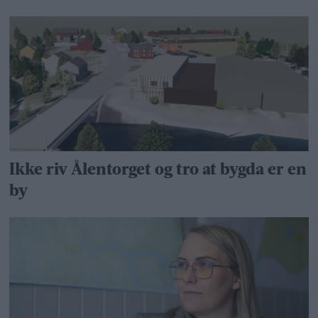
Ikke riv Ålentorget og tro at bygda er en
by