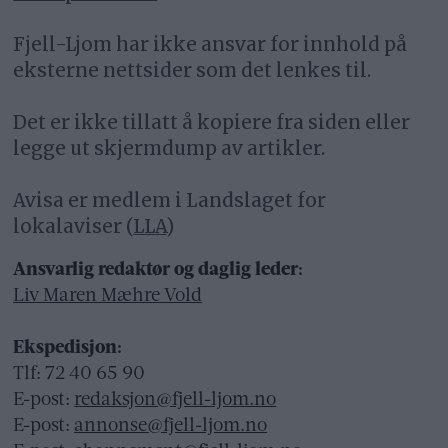
Fjell-Ljom har ikke ansvar for innhold på
eksterne nettsider som det lenkes til.
Det er ikke tillatt å kopiere fra siden eller
legge ut skjermdump av artikler.
Avisa er medlem i Landslaget for
lokalaviser (
LLA
)
Ansvarlig redaktør og daglig leder:
Liv Maren Mæhre Vold
Ekspedisjon:
Tlf: 72 40 65 90
E-post:
redaksjon@fjell-ljom.no
E-post:
annonse@fjell-ljom.no