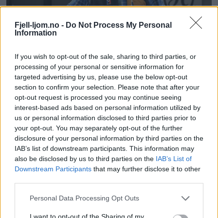
Fjell-ljom.no -
Do Not Process My Personal
Information
If you wish to opt-out of the sale, sharing to third parties, or
– Aksjebom fra Ren Røros
processing of your personal or sensitive information for
Per Morten Hoff stiller spørsmål ved om
targeted advertising by us, please use the below opt-out
Ren Røros lovlig kan tvangsinnløse aksjene
section to confirm your selection. Please note that after your
opt-out request is processed you may continue seeing
til A-aksjonærer som bor utenfor Røros,
interest-based ads based on personal information utilized by
eller ikke er strømkunder.
us or personal information disclosed to third parties prior to
your opt-out. You may separately opt-out of the further
disclosure of your personal information by third parties on the
IAB’s list of downstream participants. This information may
also be disclosed by us to third parties on the
IAB’s List of
Downstream Participants
that may further disclose it to other
third parties.
Personal Data Processing Opt Outs
I want to opt-out of the Sharing of my