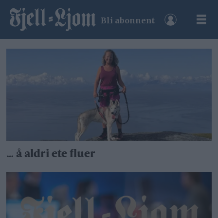
Bli abonnent
Tag:
leserinnlegg
… å aldri ete fluer