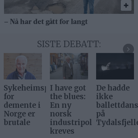
– Nå har det gått for langt
SISTE DEBATT:
De hadde
Vi kan
Svar på
ikke
ikke møte
«Gi alle
ballettdansere
alle nye
barn en
på
nærings­
rettferdig
itikk
Tydalsfjellet
initiativer
start»
med «ja,