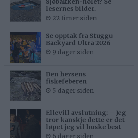
Sjøbakken-hølet? Se
lesernes bilder.
22 timer siden
Se opptak fra Stuggu
Backyard Ultra 2026
9 dager siden
Den hersens
fiskefeberen
5 dager siden
Ellevill avslutning: – Jeg
tror kanskje dette er det
løpet jeg vil huske best
6 dager siden