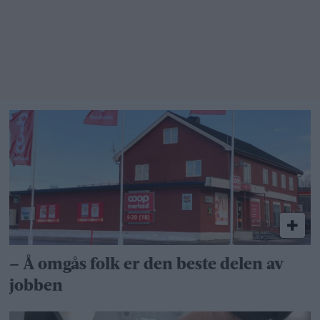
takk –
bare ikke
i min
bakgård»
– Å omgås folk er den beste delen av
jobben