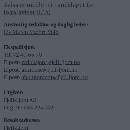
Avisa er medlem i Landslaget for
lokalaviser (
LLA
)
Ansvarlig redaktør og daglig leder:
Liv Maren Mæhre Vold
Ekspedisjon:
Tlf: 72 40 65 90
E-post:
redaksjon@fjell-ljom.no
E-post:
annonse@fjell-ljom.no
E-post:
abonnement@fjell-ljom.no
Utgiver:
Fjell-Ljom AS
Org.nr.: 945 225 742
Besøksadresse:
Fjell-Ljom