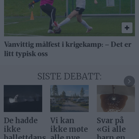
Vanvittig målfest i krigekamp: – Det er
litt typisk oss
SISTE DEBATT:
Vi kan
Svar på
Ønsker vi
ikke møte
«Gi alle
at
ere
alle nye
barn en
superstjer