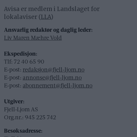
Avisa er medlem i Landslaget for
lokalaviser (
LLA
)
Ansvarlig redaktør og daglig leder:
Liv Maren Mæhre Vold
Ekspedisjon:
Tlf: 72 40 65 90
E-post:
redaksjon@fjell-ljom.no
E-post:
annonse@fjell-ljom.no
E-post:
abonnement@fjell-ljom.no
Utgiver:
Fjell-Ljom AS
Org.nr.: 945 225 742
Besøksadresse: