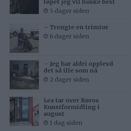
løpet jeg vil huske best
5 dager siden
– Trengte en trimtur
6 dager siden
– Jeg har aldri opplevd
det så ille som nå
2 dager siden
Lea tar over Røros
Kunstformidling i
august
1 dag siden