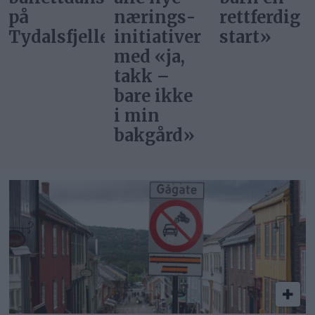
nærings­
rettferdig
bor i
et
initiativer
start»
Norge?
med «ja,
takk –
bare ikke
i min
bakgård»