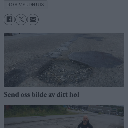
ROB VELDHUIS
Send oss bilde av ditt høl