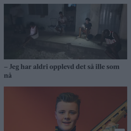
– Jeg har aldri opplevd det så ille som
nå