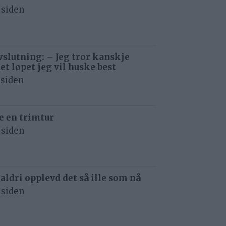
 siden
avslutning: – Jeg tror kanskje
det løpet jeg vil huske best
 siden
e en trimtur
 siden
 aldri opplevd det så ille som nå
 siden