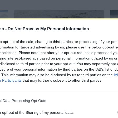
.no -
Do Not Process My Personal Information
to opt-out of the sale, sharing to third parties, or processing of your per
formation for targeted advertising by us, please use the below opt-out s
r selection. Please note that after your opt-out request is processed y
Har du vært borti
G
eing interest-based ads based on personal information utilized by us or
disclosed to third parties prior to your opt-out. You may separately opt-
Sjøbakken-hølet? Se
k
losure of your personal information by third parties on the IAB’s list of
. This information may also be disclosed by us to third parties on the
IA
lesernes bilder.
H
Participants
that may further disclose it to other third parties.
Mest lest siste uke:
l Data Processing Opt Outs
Se opptak
o opt-out of the Sharing of my personal data.
8 dager