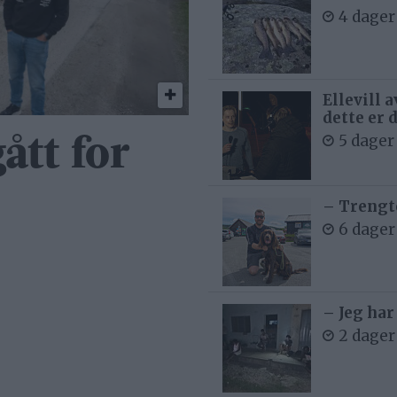
4 dager
Ellevill 
dette er 
5 dager
ått for
– Trengt
6 dager
– Jeg har
2 dager