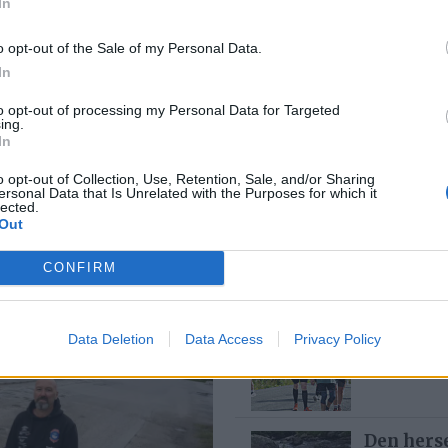
In
o opt-out of the Sale of my Personal Data.
In
Med spett
6 dager
to opt-out of processing my Personal Data for Targeted
ing.
In
o opt-out of Collection, Use, Retention, Sale, and/or Sharing
 av ditt
ersonal Data that Is Unrelated with the Purposes for which it
Bjørn fel
lected.
3 dager
Out
CONFIRM
– Det var
buken
Data Deletion
Data Access
Privacy Policy
6 dager
Den hers