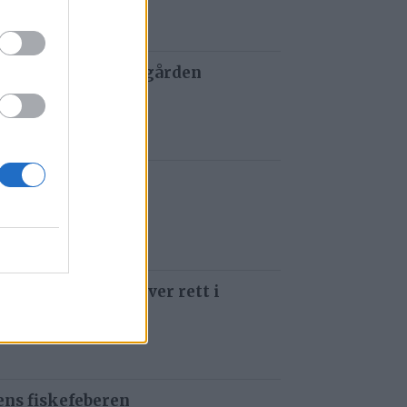
 og tau redder de gården
 siden
t i Gauldalen
 siden
 som å kjøre ti kniver rett i
 siden
ens fiskefeberen