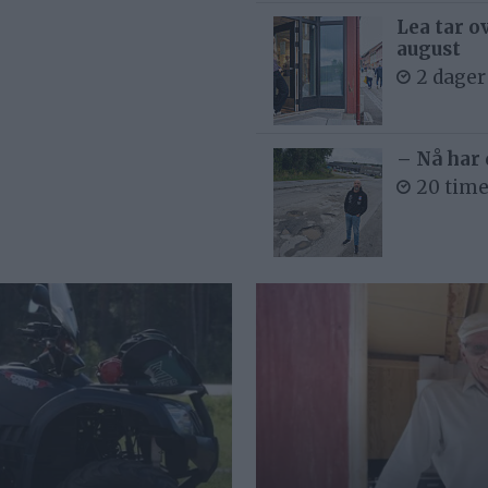
Lea tar o
august
2 dager
– Nå har 
20 time