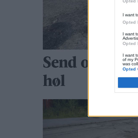
Opted 
I want t
Opted 
I want 
Advertis
Opted 
I want t
Send oss bilde
of my P
was col
Opted 
høl