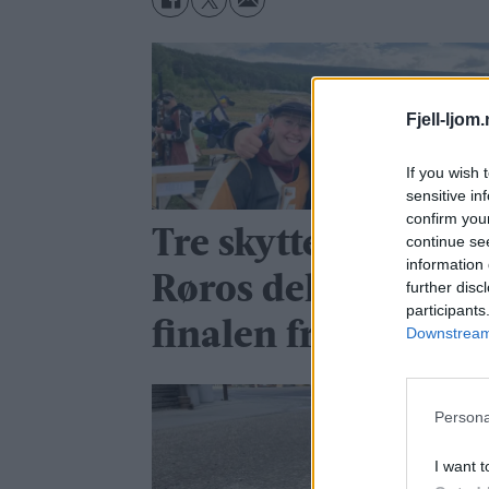
Fjell-ljom
If you wish 
sensitive in
confirm you
Tre skyttere fra
continue se
information 
Røros deltok i
further disc
participants
finalen fredag
Downstream 
Persona
I want t