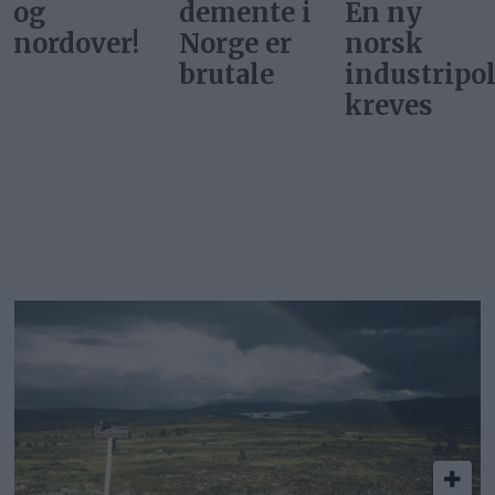
demente i
En ny
ballettdan
Norge er
norsk
på
brutale
industripolitikk
Tydalsfjell
kreves