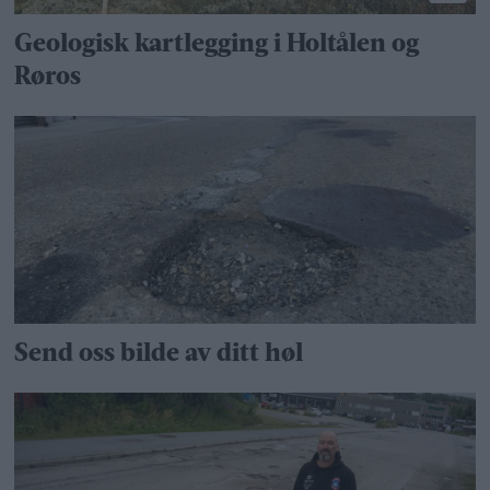
Geologisk kartlegging i Holtålen og
Røros
Send oss bilde av ditt høl