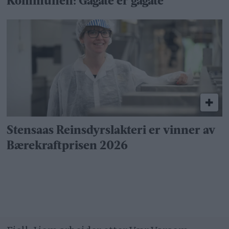
Kommunen: Gågate er gågate
Stensaas Reinsdyrslakteri er vinner av
Bærekraftprisen 2026