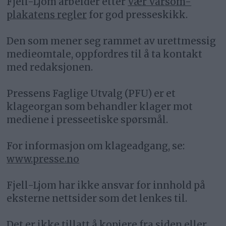
Fjell-Ljom arbeider etter
Vær Varsom-
plakatens regler
for god presseskikk.
Den som mener seg rammet av urettmessig
medieomtale, oppfordres til å ta kontakt
med redaksjonen.
Pressens Faglige Utvalg (PFU) er et
klageorgan som behandler klager mot
mediene i presseetiske spørsmål.
For informasjon om klageadgang, se:
www.presse.no
Fjell-Ljom har ikke ansvar for innhold på
eksterne nettsider som det lenkes til.
Det er ikke tillatt å kopiere fra siden eller