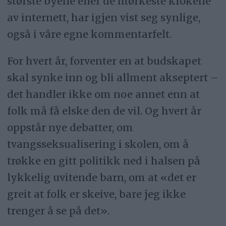
største byene eller de mørkeste krokene
av internett, har igjen vist seg synlige,
også i våre egne kommentarfelt.
For hvert år, forventer en at budskapet
skal synke inn og bli allment akseptert –
det handler ikke om noe annet enn at
folk må få elske den de vil. Og hvert år
oppstår nye debatter, om
tvangsseksualisering i skolen, om å
trøkke en gitt politikk ned i halsen på
lykkelig uvitende barn, om at «det er
greit at folk er skeive, bare jeg ikke
trenger å se på det».