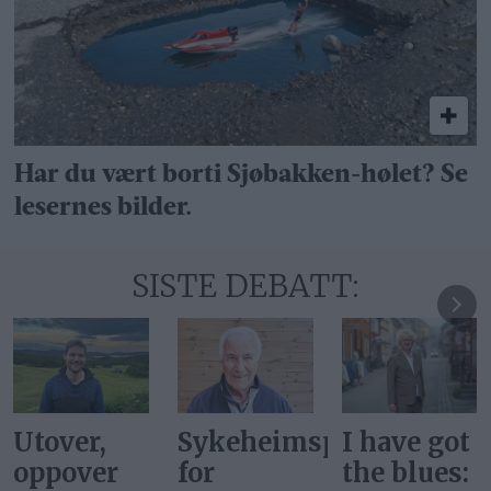
Har du vært borti Sjøbakken-hølet? Se
lesernes bilder.
SISTE DEBATT:
Sykeheimsprisene
I have got
De hadde
for
the blues:
ikke