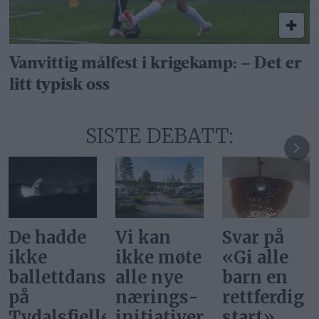
Vanvittig målfest i krigekamp: – Det er
litt typisk oss
SISTE DEBATT:
Vi kan
Svar på
Ønsker vi
ikke møte
«Gi alle
at
ere
alle nye
barn en
superstjer
nærings­
rettferdig
bor i
et
initiativer
start»
Norge?