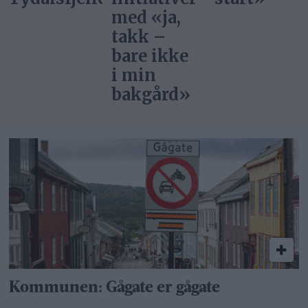
med «ja,
takk –
bare ikke
i min
bakgård»
Kommunen: Gågate er gågate