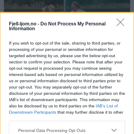
Fjell-ljom.no -
Do Not Process My Personal
Information
If you wish to opt-out of the sale, sharing to third parties, or
processing of your personal or sensitive information for
targeted advertising by us, please use the below opt-out
section to confirm your selection. Please note that after your
Vanvittig målfest i krigekamp: – Det er
opt-out request is processed you may continue seeing
interest-based ads based on personal information utilized by
litt typisk oss
us or personal information disclosed to third parties prior to
your opt-out. You may separately opt-out of the further
Mest lest siste uke:
disclosure of your personal information by third parties on the
IAB’s list of downstream participants. This information may
also be disclosed by us to third parties on the
IAB’s List of
Se opptak fra Stuggu
Downstream Participants
that may further disclose it to other
Backyard Ultra 2026
third parties.
7 dager siden
Personal Data Processing Opt Outs