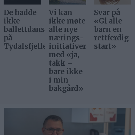
De hadde
Vi kan
Svar på
ikke
ikke møte
«Gi alle
ballettdansere
alle nye
barn en
på
nærings­
rettferdig
Tydalsfjellet
initiativer
start»
med «ja,
takk –
bare ikke
i min
bakgård»