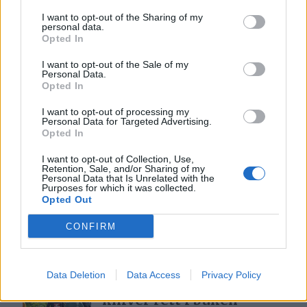
I want to opt-out of the Sharing of my
Med spett og tau redder
personal data.
Opted In
de gården
5 dager siden
I want to opt-out of the Sale of my
Personal Data.
Opted In
Bjørn felt i Gauldalen
I want to opt-out of processing my
Personal Data for Targeted Advertising.
2 dager siden
Opted In
I want to opt-out of Collection, Use,
Retention, Sale, and/or Sharing of my
Personal Data that Is Unrelated with the
Purposes for which it was collected.
MC-ulykke i
Opted Out
Havsjøveien
CONFIRM
7 dager siden
Data Deletion
Data Access
Privacy Policy
– Det var som å kjøre ti
kniver rett i buken