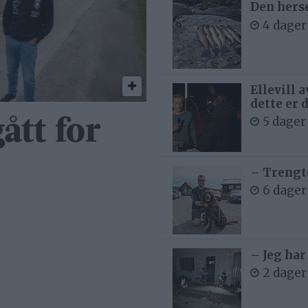
Den hers
4 dager
Ellevill 
dette er 
5 dager
ått for
– Trengt
6 dager
– Jeg har
2 dager