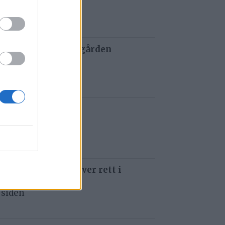
 siden
 og tau redder de gården
 siden
t i Gauldalen
 siden
 som å kjøre ti kniver rett i
 siden