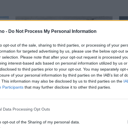
.no -
Do Not Process My Personal Information
to opt-out of the sale, sharing to third parties, or processing of your per
formation for targeted advertising by us, please use the below opt-out s
r selection. Please note that after your opt-out request is processed y
eing interest-based ads based on personal information utilized by us or
Har du vært borti
G
disclosed to third parties prior to your opt-out. You may separately opt-
losure of your personal information by third parties on the IAB’s list of
Sjøbakken-hølet? Se
k
. This information may also be disclosed by us to third parties on the
IA
Participants
that may further disclose it to other third parties.
lesernes bilder.
H
l Data Processing Opt Outs
Mest lest siste uke:
Se opptak
o opt-out of the Sharing of my personal data.