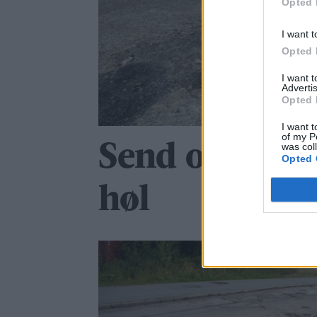
Opted 
I want t
Opted 
I want 
Advertis
Opted 
I want t
of my P
was col
Send oss bilde
Opted 
høl