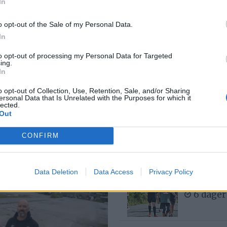
8 dager
In
o opt-out of the Sale of my Personal Data.
In
Med spett
to opt-out of processing my Personal Data for Targeted
6 dager
ing.
In
o opt-out of Collection, Use, Retention, Sale, and/or Sharing
ersonal Data that Is Unrelated with the Purposes for which it
lected.
 av ditt
Bjørn fel
Out
3 dager
CONFIRM
– Det var
Data Deletion
Data Access
Privacy Policy
buken
6 dager