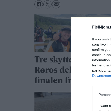
Fjell-ljom
If you wish 
sensitive in
confirm you
continue se
Tre skyttere fra
information 
further disc
Røros deltok i
participants
Downstream 
finalen fredag
Persona
I want t