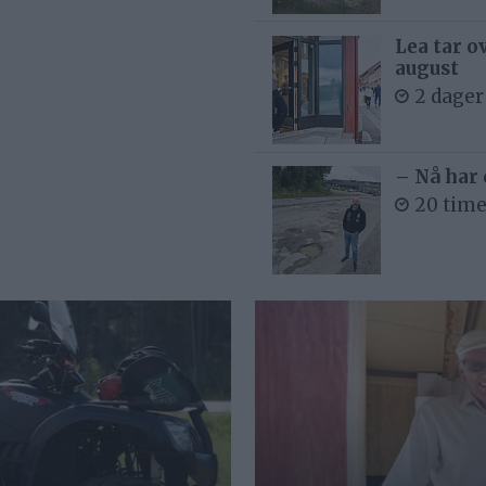
Lea tar o
august
2 dager
– Nå har 
20 time