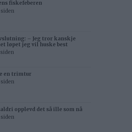
ens fiskefeberen
 siden
avslutning: – Jeg tror kanskje
det løpet jeg vil huske best
 siden
e en trimtur
 siden
 aldri opplevd det så ille som nå
 siden