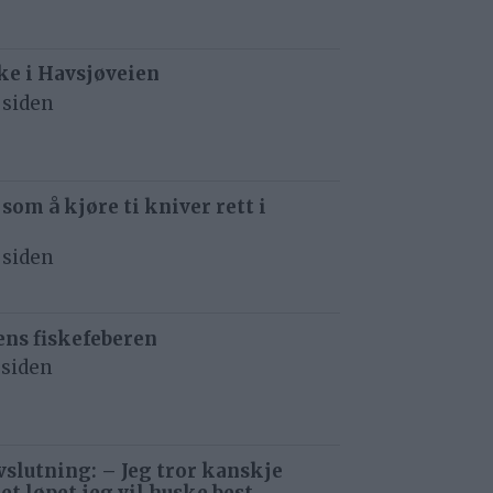
e i Havsjøveien
 siden
 som å kjøre ti kniver rett i
 siden
ens fiskefeberen
 siden
avslutning: – Jeg tror kanskje
det løpet jeg vil huske best