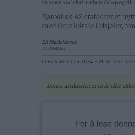
visjoner om lokal matberedskap og tilret
Rørosfisk AS etablerer et ny
med flere lokale ildsjeler, f
Eli Marie
Jensen
JOURNALIST
07.05.2024 - 21:18
PUBLISERT
SIST OPP
Denne artikkelen er to år eller eld
For å lese den