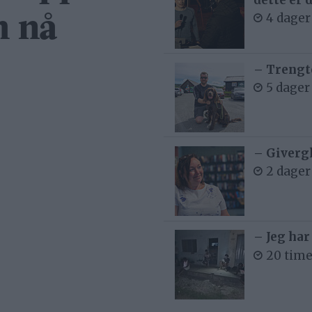
4 dager
m nå
– Trengt
5 dager
– Givergl
2 dager
– Jeg har
20 time