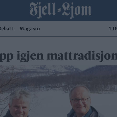
Debatt
Magasin
TIP
 opp igjen mattradisjo