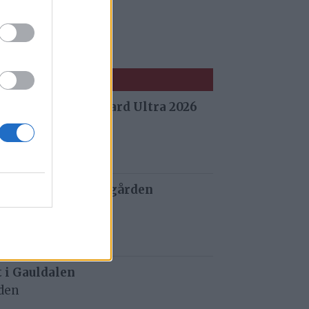
 fra Stuggu Backyard Ultra 2026
 siden
 og tau redder de gården
 siden
t i Gauldalen
iden