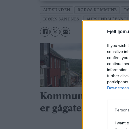
AURSUNDEN
RØROS KOMMUNE
R
BJØRN SANDNES
AURSUNDSJØENS F
Fjell-ljom
If you wish 
sensitive in
confirm you
continue se
information 
further disc
participants
Downstream 
Kommunen: Gågat
er gågate
Persona
I want t