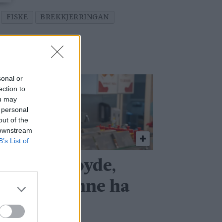
FISKE
BREKKJERRINGAN
sonal or
ection to
ou may
 personal
out of the
 downstream
B’s List of
Vi er fornøyde,
en det kunne ha
ått bedre