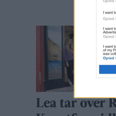
Opted 
I want t
Opted 
I want 
Advertis
Opted 
I want t
of my P
was col
Opted 
Lea tar over 