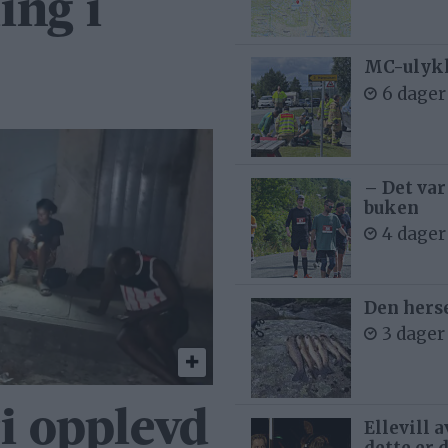
ing i
MC-ulykk
6 dager
– Det var
buken
4 dager
Den hers
3 dager
ri opplevd
Ellevill 
dette er 