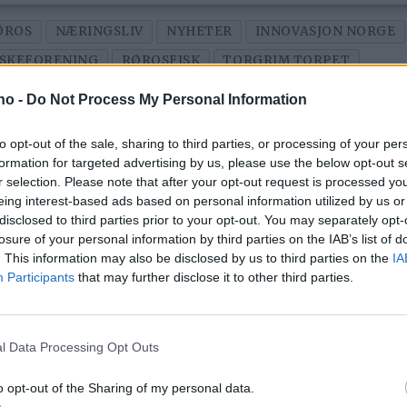
ØROS
NÆRINGSLIV
NYHETER
INNOVASJON NORGE
ISKEFORENING
RØROSFISK
TORGRIM TORPET
.no -
Do Not Process My Personal Information
to opt-out of the sale, sharing to third parties, or processing of your per
formation for targeted advertising by us, please use the below opt-out s
r selection. Please note that after your opt-out request is processed y
eing interest-based ads based on personal information utilized by us or
disclosed to third parties prior to your opt-out. You may separately opt-
losure of your personal information by third parties on the IAB’s list of
. This information may also be disclosed by us to third parties on the
IA
Participants
that may further disclose it to other third parties.
e
Stensaas
– 
Reinsdyrslakteri er
m
l Data Processing Opt Outs
vinner av
g
o opt-out of the Sharing of my personal data.