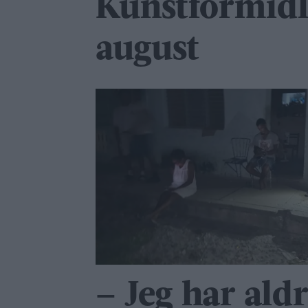
Kunstformidl
august
– Jeg har ald