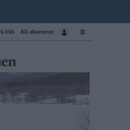
S OSS
Bli abonnent
nen