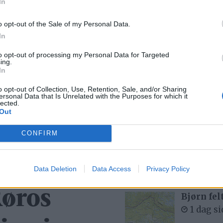
In
Bærekraftprisen
2026
o opt-out of the Sale of my Personal Data.
In
to opt-out of processing my Personal Data for Targeted
Mest lest siste uke:
ing.
In
Se opptak
6 dager
o opt-out of Collection, Use, Retention, Sale, and/or Sharing
ersonal Data that Is Unrelated with the Purposes for which it
lected.
Out
CONFIRM
Med spett
4 dager
Data Deletion
Data Access
Privacy Policy
Røros
Bjørn fel
1 dag s