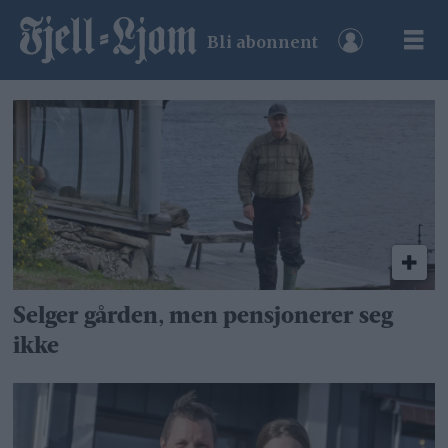
Bli abonnent
Tag:
bjørn
sandnes
Selger gården, men pensjonerer seg
ikke