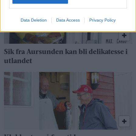
Data Deletion
Data Access
Privacy Policy
Sik fra Aursunden kan bli delikatesse i
utlandet