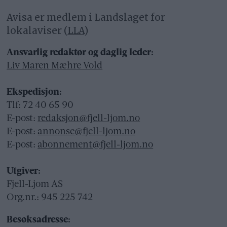
Avisa er medlem i Landslaget for
lokalaviser (
LLA
)
Ansvarlig redaktør og daglig leder:
Liv Maren Mæhre Vold
Ekspedisjon:
Tlf: 72 40 65 90
E-post:
redaksjon@fjell-ljom.no
E-post:
annonse@fjell-ljom.no
E-post:
abonnement@fjell-ljom.no
Utgiver:
Fjell-Ljom AS
Org.nr.: 945 225 742
Besøksadresse: