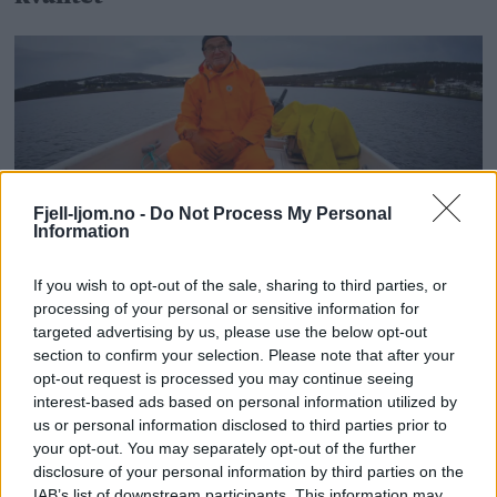
Fjell-ljom.no -
Do Not Process My Personal
Information
– Det passer bra for meg som er over
If you wish to opt-out of the sale, sharing to third parties, or
60 år
processing of your personal or sensitive information for
targeted advertising by us, please use the below opt-out
section to confirm your selection. Please note that after your
opt-out request is processed you may continue seeing
interest-based ads based on personal information utilized by
us or personal information disclosed to third parties prior to
your opt-out. You may separately opt-out of the further
disclosure of your personal information by third parties on the
IAB’s list of downstream participants. This information may