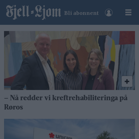
Bli abonnent
Tag:
unicare
røros
– Nå redder vi kreftrehabiliteringa på
Røros