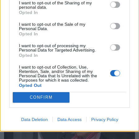
I want to opt-out of the Sharing of my
personal data.
Opted In
Se video fra Unicare-protesten
I want to opt-out of the Sale of my
Personal Data.
Opted In
I want to opt-out of processing my
Personal Data for Targeted Advertising.
Opted In
I want to opt-out of Collection, Use,
Retention, Sale, and/or Sharing of my
Personal Data that Is Unrelated with the
Purposes for which it was collected.
Opted Out
Frykter at Helse Midt-Norge har brutt
CONFIRM
regelverket
Data Deletion
Data Access
Privacy Policy