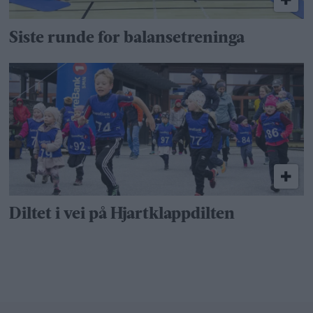
Siste runde for balansetreninga
Diltet i vei på Hjartklapp­dilten