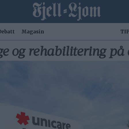
Debatt
Magasin
TIP
e og rehabilitering p