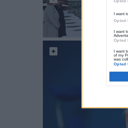
Opted 
I want t
Opted 
I want 
Advertis
Opted 
I want t
of my P
was col
Opted 