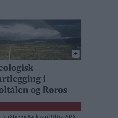
eologisk
artlegging i
oltålen og Røros
 fra Stuggu Backyard Ultra 2026