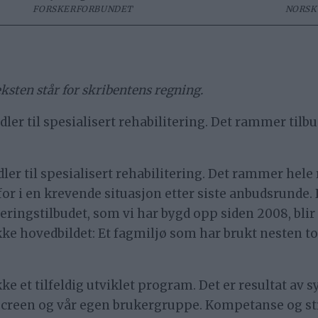
FORSKERFORBUNDET
NORSK
eksten står for skribentens regning.
er til spesialisert rehabilitering. Det rammer tilbu
er til spesialisert rehabilitering. Det rammer hele r
rfor i en krevende situasjon etter siste anbudsrun
teringstilbudet, som vi har bygd opp siden 2008, blir 
kke hovedbildet: Et fagmiljø som har brukt nesten to t
ke et tilfeldig utviklet program. Det er resultat av 
Screen og vår egen brukergruppe. Kompetanse og stru