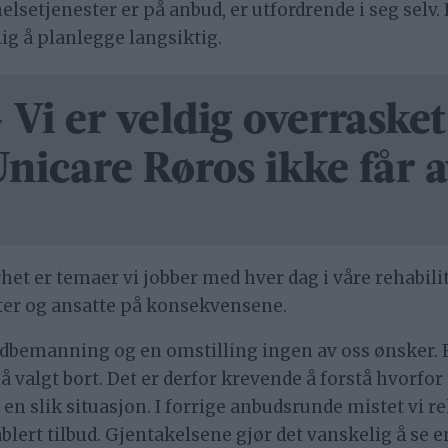
elsetjenester er på anbud, er utfordrende i seg selv
lig å planlegge langsiktig.
 Vi er veldig overrasket
nicare Røros ikke får a
et er temaer vi jobber med hver dag i våre rehabili
nter og ansatte på konsekvensene.
dbemanning og en omstilling ingen av oss ønsker. Et
å valgt bort. Det er derfor krevende å forstå hvorfor 
n slik situasjon. I forrige anbudsrunde mistet vi re
lert tilbud. Gjentakelsene gjør det vanskelig å se en