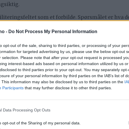
ngsiktig.
literingsfeltet som et forbilde. Spørsmålet er hva
is. Å utvikle et sterkt, stabilt og spesialisert reha
.no -
Do Not Process My Personal Information
kontinuitet. Det verdsettes tydeligvis ikke av vår o
to opt-out of the sale, sharing to third parties, or processing of your per
ntinuitet faktisk får reell vekt i framtidige beslutnin
formation for targeted advertising by us, please use the below opt-out s
r selection. Please note that after your opt-out request is processed y
eing interest-based ads based on personal information utilized by us or
disclosed to third parties prior to your opt-out. You may separately opt-
– Det helseministeren 
losure of your personal information by third parties on the IAB’s list of
. This information may also be disclosed by us to third parties on the
IA
Participants
that may further disclose it to other third parties.
ikke
l Data Processing Opt Outs
o opt-out of the Sharing of my personal data.