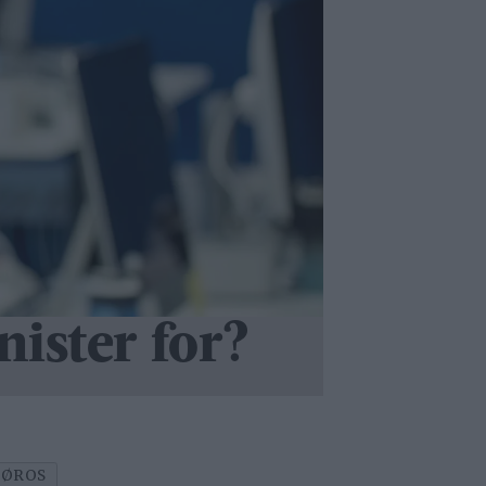
nister for?
RØROS