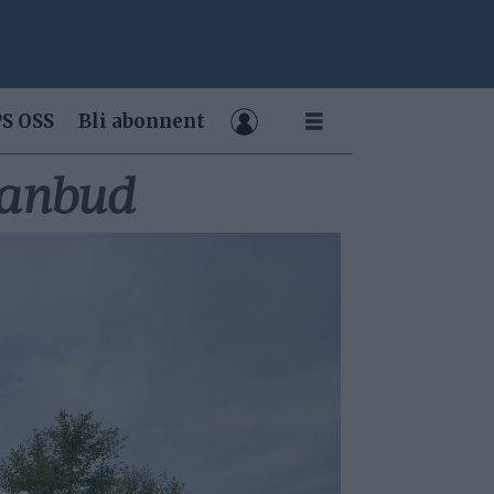
S OSS
Bli abonnent
å anbud