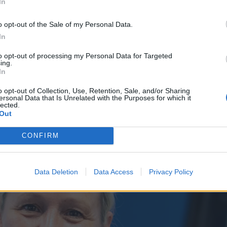
– Vi vil gjøre alt vi kan
In
tilbudet
o opt-out of the Sale of my Personal Data.
In
to opt-out of processing my Personal Data for Targeted
ing.
In
o opt-out of Collection, Use, Retention, Sale, and/or Sharing
ersonal Data that Is Unrelated with the Purposes for which it
lected.
Out
CONFIRM
Data Deletion
Data Access
Privacy Policy