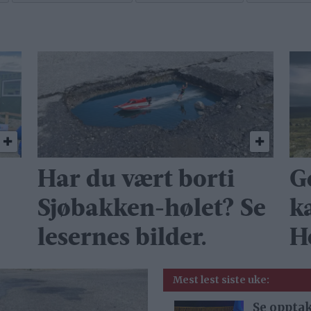
Har du vært borti
G
Sjøbakken-hølet? Se
k
lesernes bilder.
H
Mest lest siste uke:
Se opptak