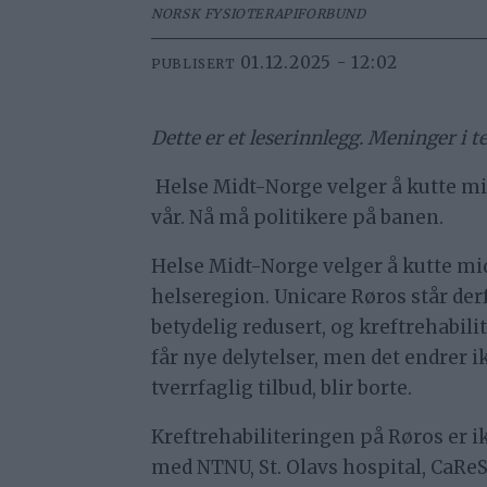
NORSK FYSIOTERAPIFORBUND
01.12.2025 - 12:02
PUBLISERT
Dette er et leserinnlegg. Meninger i t
Helse Midt-Norge velger å kutte midl
vår. Nå må politikere på banen.
Helse Midt-Norge velger å kutte midl
helseregion. Unicare Røros står de
betydelig redusert, og kreftrehabili
får nye delytelser, men det endrer i
tverrfaglig tilbud, blir borte.
Kreftrehabiliteringen på Røros er ik
med NTNU, St. Olavs hospital, CaRe