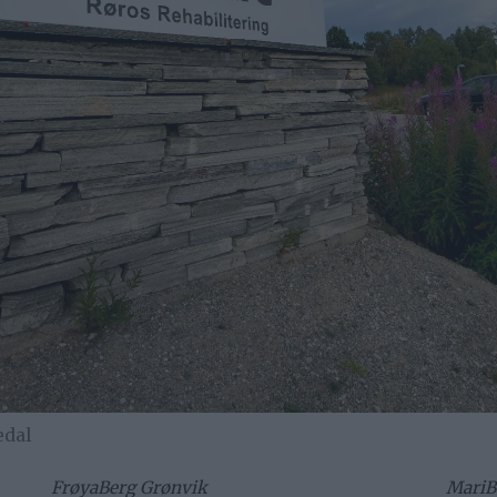
edal
Frøya
Berg Grønvik
Mari
B