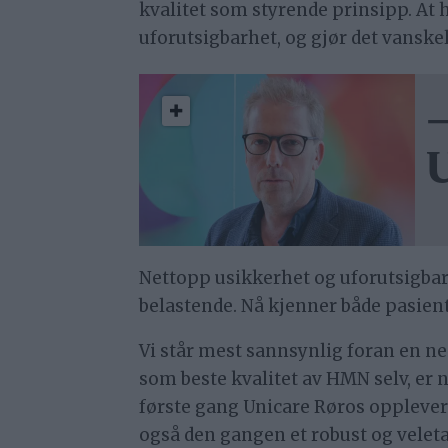
kvalitet som styrende prinsipp. At h
uforutsigbarhet, og gjør det vanske
–
U
Nettopp usikkerhet og uforutsigbarh
belastende. Nå kjenner både pasie
Vi står mest sannsynlig foran en ne
som beste kvalitet av HMN selv, er n
første gang Unicare Røros opplever e
også den gangen et robust og veletab