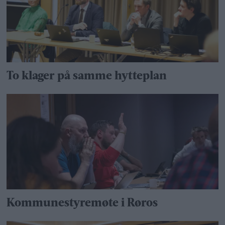
To klager på samme hytteplan
Kommunestyremøte i Røros