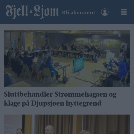
Bli abonnent
Tag:
røroslista
Sluttbehandler Strømmehagaen og
klage på Djupsjøen hyttegrend