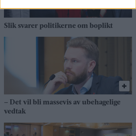
Slik svarer politikerne om boplikt
– Det vil bli massevis av ubehagelige
vedtak