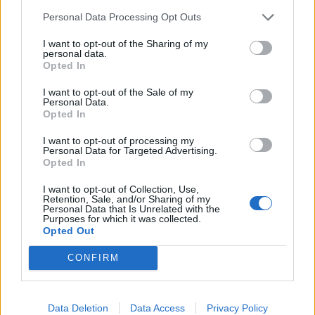
Personal Data Processing Opt Outs
I want to opt-out of the Sharing of my
personal data.
Opted In
I want to opt-out of the Sale of my
Personal Data.
Opted In
I want to opt-out of processing my
Personal Data for Targeted Advertising.
Opted In
– Plutselig omfatter SVs naturforbud
I want to opt-out of Collection, Use,
også boligbygging i grendene på Røros
Retention, Sale, and/or Sharing of my
Personal Data that Is Unrelated with the
Purposes for which it was collected.
Opted Out
CONFIRM
Data Deletion
Data Access
Privacy Policy