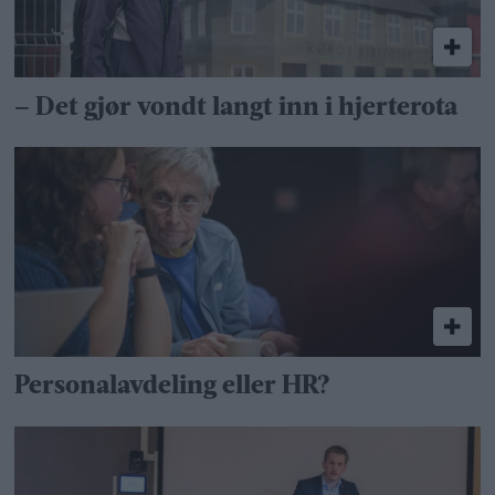
– Det gjør vondt langt inn i hjerterota
Personalavdeling eller HR?