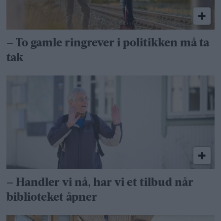
– To gamle ringrever i politikken må ta
tak
– Handler vi nå, har vi et tilbud når
biblioteket åpner