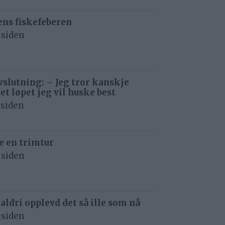
ens fiskefeberen
 siden
avslutning: – Jeg tror kanskje
det løpet jeg vil huske best
 siden
e en trimtur
 siden
 aldri opplevd det så ille som nå
 siden