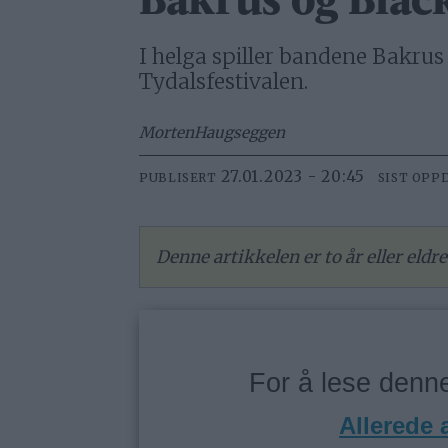
Bakrus og Blac
I helga spiller bandene Bakrus
Tydalsfestivalen.
Morten
Haugseggen
27.01.2023 - 20:45
PUBLISERT
SIST OPP
Denne artikkelen er to år eller eld
For å lese den
Allerede