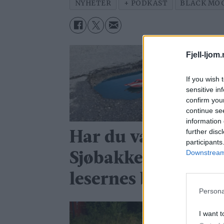
NYHETER
+ PODKAST
BLACK MOO
Fjell-ljom
If you wish 
sensitive in
confirm you
continue se
information 
further disc
Har du vært borti
participants
Downstream 
Sjøbakken-hølet? 
lesernes bilder.
Persona
I want t