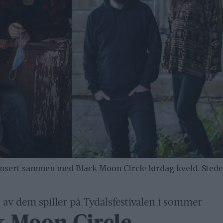
konsert sammen med Black Moon Circle lørdag kveld. Stede
n av dem spiller på Tydalsfestivalen i sommer