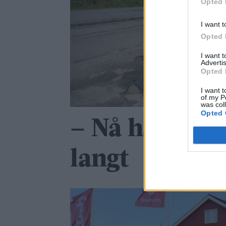
Opted 
I want t
Opted 
I want 
Advertis
Opted 
I want t
of my P
was col
Opted 
– Nå har det g
langt