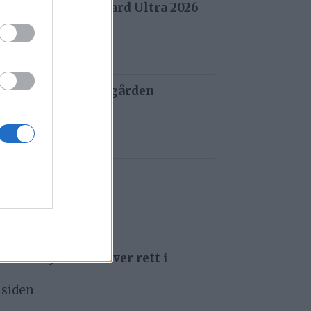
 fra Stuggu Backyard Ultra 2026
 siden
 og tau redder de gården
 siden
t i Gauldalen
 siden
 som å kjøre ti kniver rett i
 siden