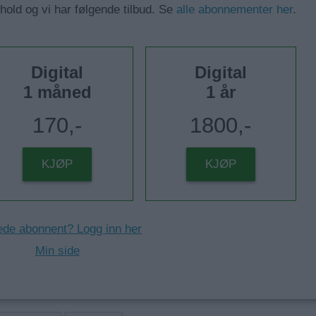
nhold og vi har følgende tilbud. Se
alle abonnementer her
.
Digital
Digital
1 måned
1 år
170,-
1800,-
KJØP
KJØP
ede abonnent? Logg inn her
Min side