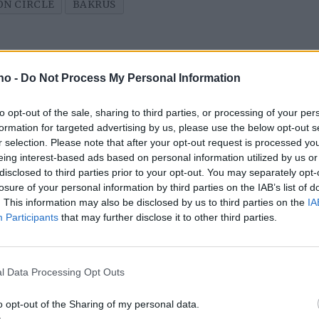
N CIRCLE
BAKRUS
.no -
Do Not Process My Personal Information
to opt-out of the sale, sharing to third parties, or processing of your per
formation for targeted advertising by us, please use the below opt-out s
r selection. Please note that after your opt-out request is processed y
eing interest-based ads based on personal information utilized by us or
disclosed to third parties prior to your opt-out. You may separately opt-
losure of your personal information by third parties on the IAB’s list of
Geologisk
Se
. This information may also be disclosed by us to third parties on the
IA
Participants
that may further disclose it to other third parties.
Se
kartlegging i
h
Holtålen og Røros
l Data Processing Opt Outs
Mest lest siste uke:
o opt-out of the Sharing of my personal data.