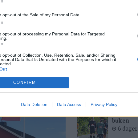
In
Se opptak
7 dager
o opt-out of the Sale of my Personal Data.
In
to opt-out of processing my Personal Data for Targeted
ing.
Med spett
In
6 dager
o opt-out of Collection, Use, Retention, Sale, and/or Sharing
ersonal Data that Is Unrelated with the Purposes for which it
lected.
Out
ått for
Bjørn fel
CONFIRM
2 dager
Data Deletion
Data Access
Privacy Policy
– Det var
buken
6 dager