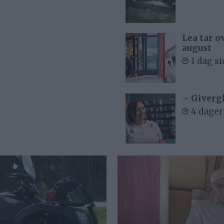
Lea tar o
august
1 dag s
– Givergl
4 dager