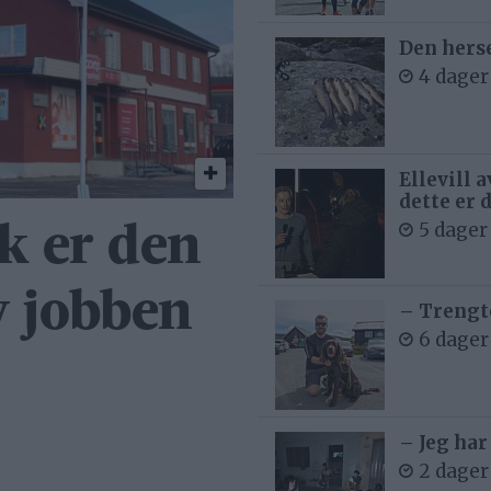
Den hers
4 dager
Ellevill 
dette er 
5 dager
k er den
v jobben
– Trengt
6 dager
– Jeg har
2 dager