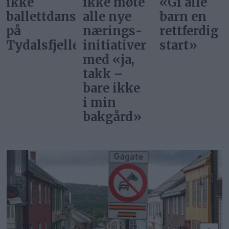
ikke møte
«Gi alle
at
ere
alle nye
barn en
superstjer
nærings­
rettferdig
bor i
et
initiativer
start»
Norge?
med «ja,
takk –
bare ikke
i min
bakgård»