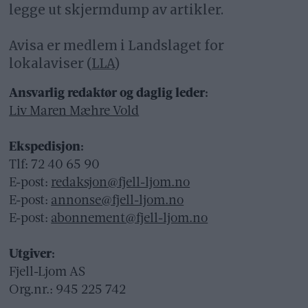
legge ut skjermdump av artikler.
Avisa er medlem i Landslaget for
lokalaviser (
LLA
)
Ansvarlig redaktør og daglig leder:
Liv Maren Mæhre Vold
Ekspedisjon:
Tlf: 72 40 65 90
E-post:
redaksjon@fjell-ljom.no
E-post:
annonse@fjell-ljom.no
E-post:
abonnement@fjell-ljom.no
Utgiver:
Fjell-Ljom AS
Org.nr.: 945 225 742