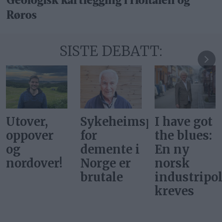
Geologisk kartlegging i Holtålen og
Røros
SISTE DEBATT:
Sykeheimsprisene
I have got
De hadde
for
the blues:
ikke
demente i
En ny
ballettdan
Norge er
norsk
på
brutale
industripolitikk
Tydalsfjell
kreves