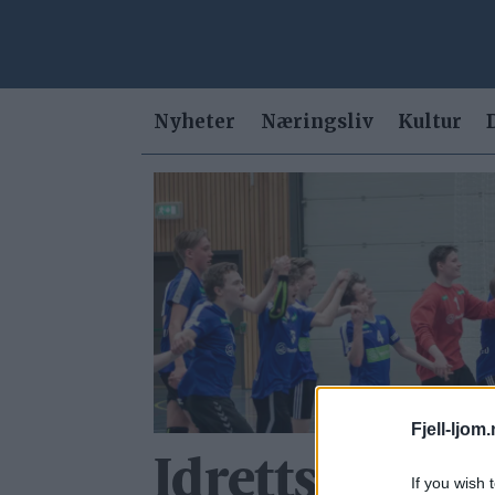
Nyheter
Næringsliv
Kultur
Tag:
trakassering
Fjell-ljom
Idrettsglede f
If you wish 