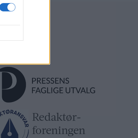
ksadresse:
l-Ljom
gmannsgata 2
os
adresse:
l-Ljom
gmannsgata 2
 Røros
Redaktør­
foreningen