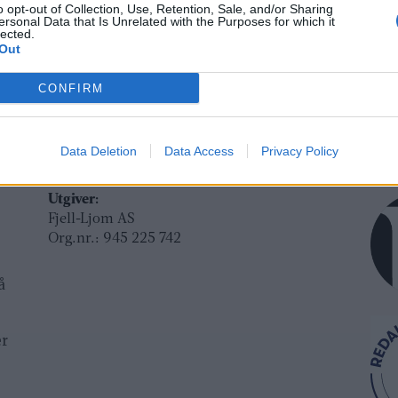
o opt-out of Collection, Use, Retention, Sale, and/or Sharing
ersonal Data that Is Unrelated with the Purposes for which it
Ansvarlig redaktør og daglig leder:
Besø
lected.
Fjel
Liv Maren Mæhre Vold
Out
Ber
ssig
Ekspedisjon:
Rør
CONFIRM
t
Tlf: 72 40 65 90
E-post:
redaksjon@fjell-ljom.no
Post
E-post:
annonse@fjell-ljom.no
Fjel
Data Deletion
Data Access
Privacy Policy
E-post:
abonnement@fjell-ljom.no
Ber
7374
Utgiver:
Fjell-Ljom AS
Org.nr.: 945 225 742
å
er