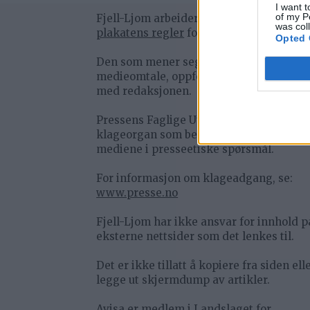
I want t
of my P
Fjell-Ljom arbeider etter
Vær Varsom-
was col
plakatens regler
for god presseskikk.
Opted 
Den som mener seg rammet av urettme
medieomtale, oppfordres til å ta kontak
med redaksjonen.
Pressens Faglige Utvalg (PFU) er et
klageorgan som behandler klager mot
mediene i presseetiske spørsmål.
For informasjon om klageadgang, se:
www.presse.no
Fjell-Ljom har ikke ansvar for innhold p
eksterne nettsider som det lenkes til.
Det er ikke tillatt å kopiere fra siden ell
legge ut skjermdump av artikler.
Avisa er medlem i Landslaget for