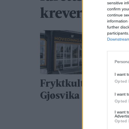
sensitive in
confirm you
krever mer e
continue se
information 
further disc
participants
Downstream 
Persona
I want t
Opted 
Fryktkultur på
Gjøsvika sykehjem
I want t
Opted 
I want 
Advertis
Opted 