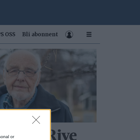
S OSS
Bli abonnent
m - da! Rive
sonal or