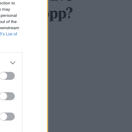
ection to
ou may
 bygge opp?
 personal
out of the
 downstream
B’s List of