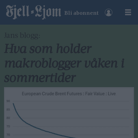
Bli abonnent
Jans blogg:
Hva som holder
makroblogger våken i
sommertider