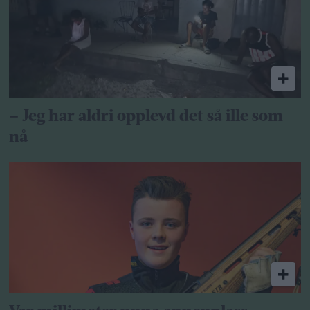
– Jeg har aldri opplevd det så ille som
nå