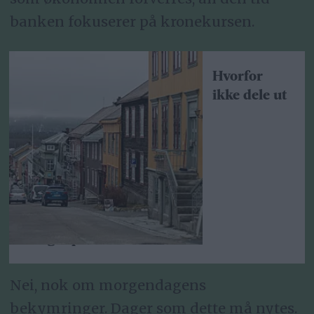
banken fokuserer på kronekursen.
Hvorfor
ikke dele ut
boligkapital?
Nei, nok om morgendagens
bekymringer. Dager som dette må nytes.