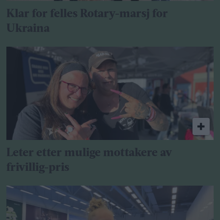
Klar for felles Rotary-marsj for
Ukraina
Leter etter mulige mottakere av
frivillig-pris