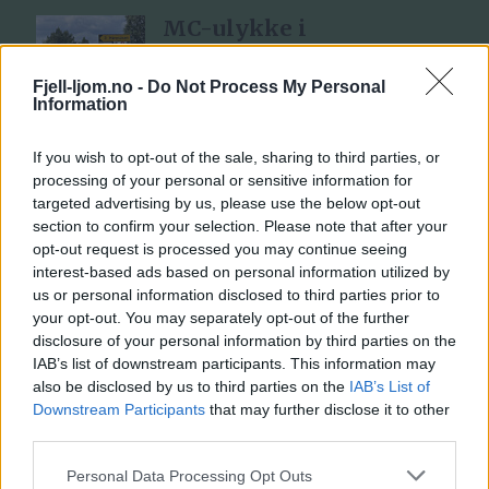
MC-ulykke i
Havsjøveien
6 dager siden
Fjell-ljom.no -
Do Not Process My Personal
Information
If you wish to opt-out of the sale, sharing to third parties, or
– Det var som å kjøre ti
processing of your personal or sensitive information for
kniver rett i buken
targeted advertising by us, please use the below opt-out
5 dager siden
section to confirm your selection. Please note that after your
opt-out request is processed you may continue seeing
interest-based ads based on personal information utilized by
us or personal information disclosed to third parties prior to
Den hersens
your opt-out. You may separately opt-out of the further
fiskefeberen
disclosure of your personal information by third parties on the
3 dager siden
IAB’s list of downstream participants. This information may
also be disclosed by us to third parties on the
IAB’s List of
Downstream Participants
that may further disclose it to other
Ellevill avslutning: – Jeg
third parties.
tror kanskje dette er det
Personal Data Processing Opt Outs
løpet jeg vil huske best