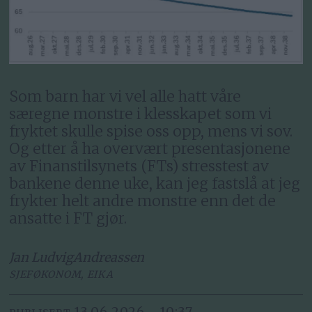
Som barn har vi vel alle hatt våre
særegne monstre i klesskapet som vi
fryktet skulle spise oss opp, mens vi sov.
Og etter å ha overvært presentasjonene
av Finanstilsynets (FTs) stresstest av
bankene denne uke, kan jeg fastslå at jeg
frykter helt andre monstre enn det de
ansatte i FT gjør.
Jan Ludvig
Andreassen
SJEFØKONOM, EIKA
13.06.2026 - 10:37