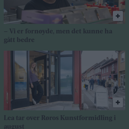
– Vi er fornøyde, men det kunne ha
gått bedre
Lea tar over Røros Kunstformidling i
august