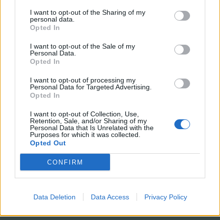
4 dager siden
I want to opt-out of the Sharing of my
personal data.
Opted In
– Trengte en trimtur
I want to opt-out of the Sale of my
Personal Data.
5 dager siden
Opted In
I want to opt-out of processing my
Personal Data for Targeted Advertising.
Opted In
– Jeg har aldri opplevd
det så ille som nå
I want to opt-out of Collection, Use,
Retention, Sale, and/or Sharing of my
1 dag siden
Personal Data that Is Unrelated with the
Purposes for which it was collected.
Opted Out
CONFIRM
– Givergleden er stor i
bygda
3 dager siden
Data Deletion
Data Access
Privacy Policy