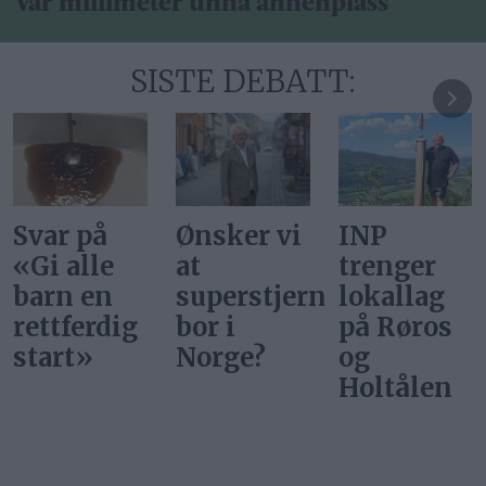
Var millimeter unna annenplass
SISTE DEBATT:
Ønsker vi
INP
Gi alle
at
trenger
barn en
superstjerner
lokallag
rettferdig
bor i
på Røros
start
Norge?
og
Holtålen