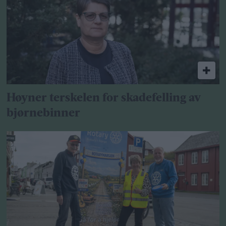
Høyner terskelen for skadefelling av
bjørnebinner