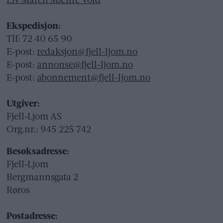
Liv Maren Mæhre Vold
Ekspedisjon:
Tlf: 72 40 65 90
E-post:
redaksjon@fjell-ljom.no
E-post:
annonse@fjell-ljom.no
E-post:
abonnement@fjell-ljom.no
Utgiver:
Fjell-Ljom AS
Org.nr.: 945 225 742
Besøksadresse:
Fjell-Ljom
Bergmannsgata 2
Røros
Postadresse: