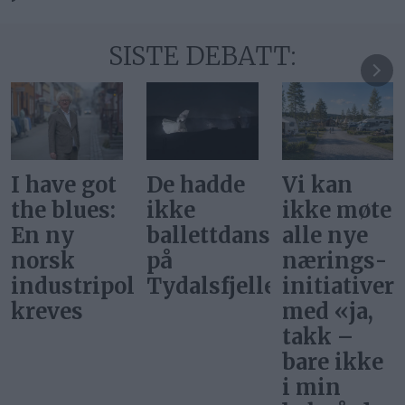
SISTE DEBATT:
De hadde
Vi kan
Svar på
ikke
ikke møte
«Gi alle
ballettdansere
alle nye
barn en
på
nærings­
rettferdig
itikk
Tydalsfjellet
initiativer
start»
med «ja,
takk –
bare ikke
i min