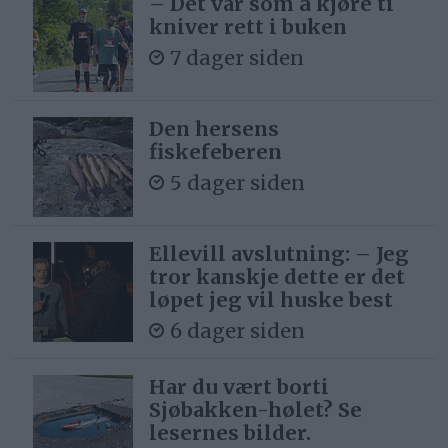
– Det var som å kjøre ti
kniver rett i buken
7 dager siden
Den hersens
fiskefeberen
5 dager siden
Ellevill avslutning: – Jeg
tror kanskje dette er det
løpet jeg vil huske best
6 dager siden
Har du vært borti
Sjøbakken-hølet? Se
lesernes bilder.