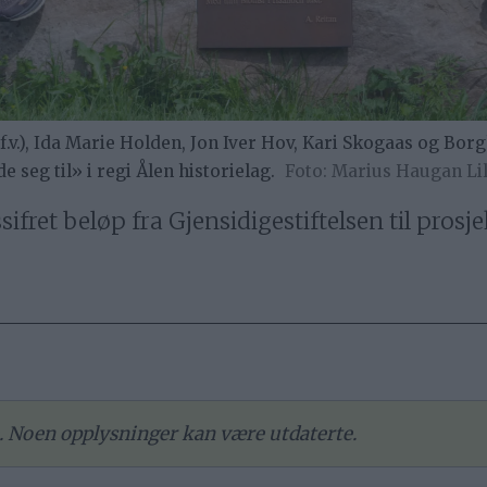
.), Ida Marie Holden, Jon Iver Hov, Kari Skogaas og Borg
 seg til» i regi Ålen historielag.
Marius Haugan Li
ssifret beløp fra Gjensidigestiftelsen til prosj
re. Noen opplysninger kan være utdaterte.