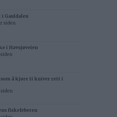
t i Gauldalen
r siden
e i Havsjøveien
 siden
 som å kjøre ti kniver rett i
 siden
ens fiskefeberen