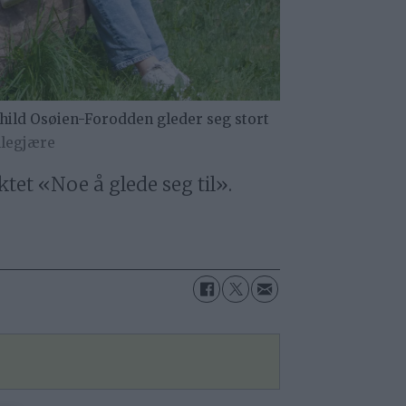
hild Osøien-Forodden gleder seg stort
llegjære
ektet «Noe å glede seg til».