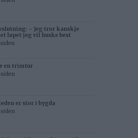
 siden
avslutning: – Jeg tror kanskje
det løpet jeg vil huske best
 siden
e en trimtur
 siden
eden er stor i bygda
 siden