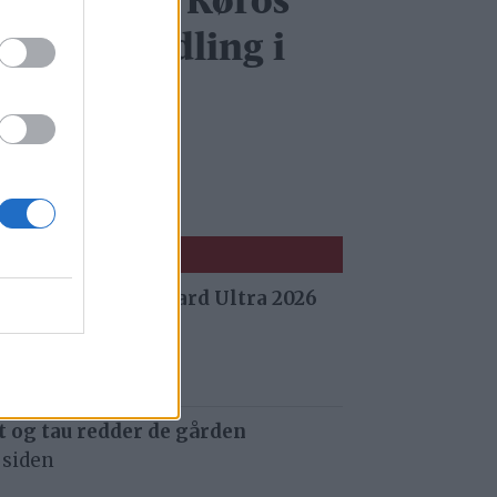
ea tar over Røros
unstformidling i
ugust
 fra Stuggu Backyard Ultra 2026
 siden
 og tau redder de gården
 siden