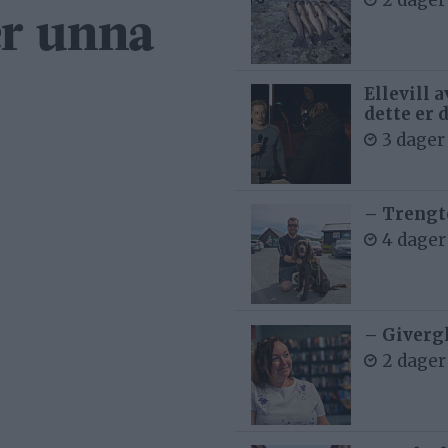
2 dager
er unna
Ellevill 
dette er 
3 dager
– Trengt
4 dager
– Givergl
2 dager