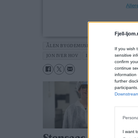
Aller
Fjell-ljom
ÅLEN BYGDEMUSEUM
ÅLEN
TUVA
If you wish 
sensitive in
JON IVER HOV
IDA MARIE HOLDEN
confirm you
continue se
information 
further disc
participants
Downstream 
Persona
I want t