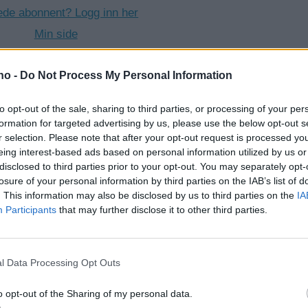
ede abonnent? Logg inn her
Min side
.no -
Do Not Process My Personal Information
 STENMO
NYHETER
LOKALHISTORIE
KULTUR
KA
to opt-out of the sale, sharing to third parties, or processing of your per
formation for targeted advertising by us, please use the below opt-out s
HOLTÅLEN
HISTORIE
BORGHILD OSØIEN-FORODDE
r selection. Please note that after your opt-out request is processed y
eing interest-based ads based on personal information utilized by us or
disclosed to third parties prior to your opt-out. You may separately opt-
losure of your personal information by third parties on the IAB’s list of
. This information may also be disclosed by us to third parties on the
IA
Participants
that may further disclose it to other third parties.
l Data Processing Opt Outs
o opt-out of the Sharing of my personal data.