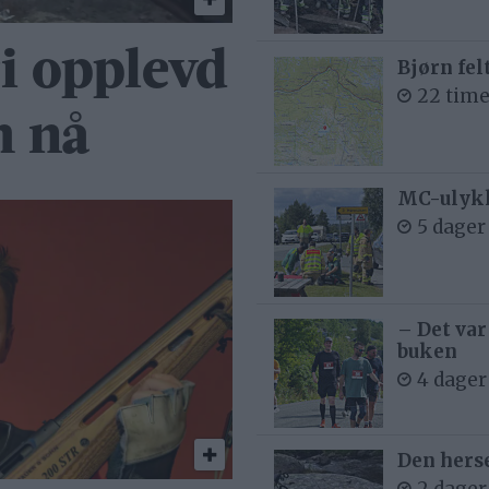
ri opplevd
Bjørn fel
22 time
m nå
MC-ulykk
5 dager
– Det var
buken
4 dager
Den hers