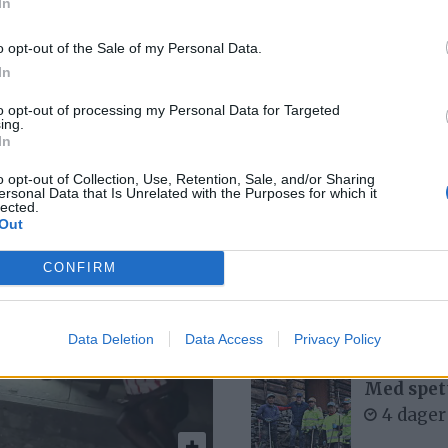
– Vi er fornøyde,
L
In
men det kunne ha
K
o opt-out of the Sale of my Personal Data.
In
gått bedre
a
to opt-out of processing my Personal Data for Targeted
ing.
In
o opt-out of Collection, Use, Retention, Sale, and/or Sharing
ersonal Data that Is Unrelated with the Purposes for which it
lected.
Out
Mest lest siste uke:
Se opptak
CONFIRM
6 dager
Data Deletion
Data Access
Privacy Policy
Med spett
4 dager