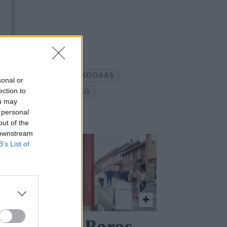
RI VÅRHUS
KARI SKOGAAS
sonal or
ection to
N
ÅLEN HISTORIELAG
ou may
 personal
out of the
 downstream
B’s List of