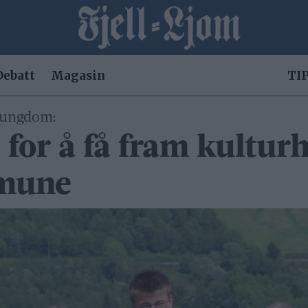
Debatt
Magasin
TIP
r ungdom:
 for å få fram kulturh
mmune