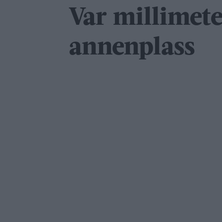
Var millimet
annenplass