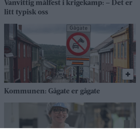
Vanvittig målfest i krigekamp: – Det er
litt typisk oss
Kommunen: Gågate er gågate