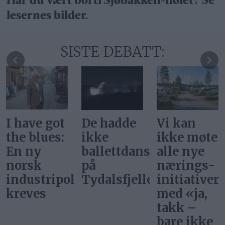
Har du vært borti Sjøbakken-hølet? Se
lesernes bilder.
SISTE DEBATT:
De hadde
Vi kan
Svar på
ikke
ikke møte
«Gi alle
ballettdansere
alle nye
barn en
på
nærings­
rettferdig
itikk
Tydalsfjellet
initiativer
start»
med «ja,
takk –
bare ikke