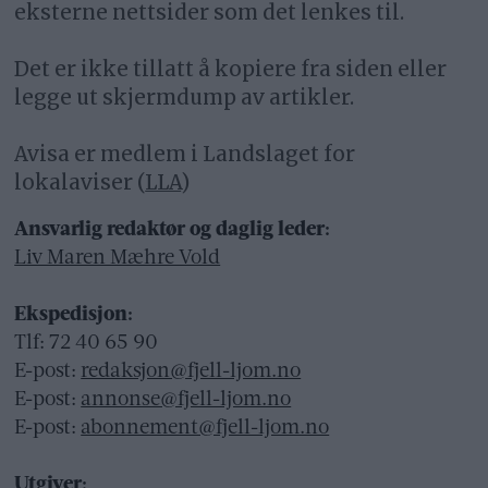
eksterne nettsider som det lenkes til.
Det er ikke tillatt å kopiere fra siden eller
legge ut skjermdump av artikler.
Avisa er medlem i Landslaget for
lokalaviser (
LLA
)
Ansvarlig redaktør og daglig leder:
Liv Maren Mæhre Vold
Ekspedisjon:
Tlf: 72 40 65 90
E-post:
redaksjon@fjell-ljom.no
E-post:
annonse@fjell-ljom.no
E-post:
abonnement@fjell-ljom.no
Utgiver: