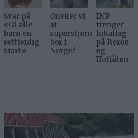
Ønsker vi
INP
Gi alle
at
trenger
barn en
superstjerner
lokallag
rettferdig
bor i
på Røros
start
Norge?
og
Holtålen