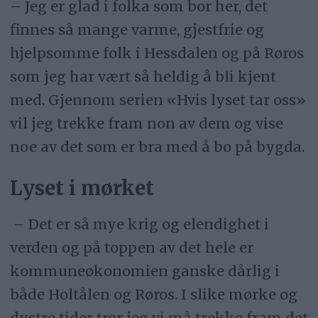
– Jeg er glad i folka som bor her, det
finnes så mange varme, gjestfrie og
hjelpsomme folk i Hessdalen og på Røros
som jeg har vært så heldig å bli kjent
med. Gjennom serien «Hvis lyset tar oss»
vil jeg trekke fram non av dem og vise
noe av det som er bra med å bo på bygda.
Lyset i mørket
– Det er så mye krig og elendighet i
verden og på toppen av det hele er
kommuneøkonomien ganske dårlig i
både Holtålen og Røros. I slike mørke og
dystre tider tror jeg vi må trekke fram det