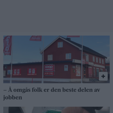
bare ikke
i min
bakgård»
– Å omgås folk er den beste delen av
jobben