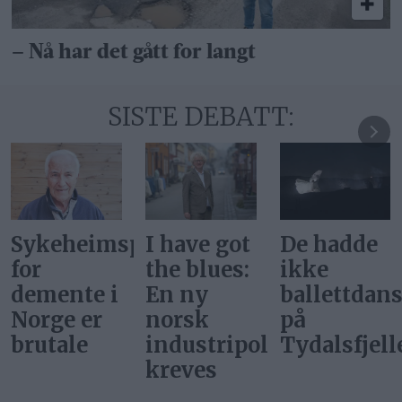
– Nå har det gått for langt
SISTE DEBATT:
De hadde
Vi kan
Svar på
ikke
ikke møte
«Gi alle
ballettdansere
alle nye
barn en
på
nærings­
rettferdig
itikk
Tydalsfjellet
initiativer
start»
med «ja,
takk –