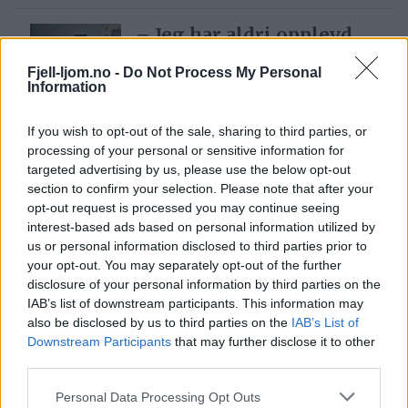
– Jeg har aldri opplevd
det så ille som nå
Fjell-ljom.no -
Do Not Process My Personal
3 dager siden
Information
If you wish to opt-out of the sale, sharing to third parties, or
– Nå har det gått for
processing of your personal or sensitive information for
langt
targeted advertising by us, please use the below opt-out
section to confirm your selection. Please note that after your
1 dag siden
opt-out request is processed you may continue seeing
interest-based ads based on personal information utilized by
us or personal information disclosed to third parties prior to
Lea tar over Røros
your opt-out. You may separately opt-out of the further
Kunstformidling i
disclosure of your personal information by third parties on the
august
IAB’s list of downstream participants. This information may
also be disclosed by us to third parties on the
IAB’s List of
3 dager siden
Downstream Participants
that may further disclose it to other
third parties.
– Vi er fornøyde, men
Personal Data Processing Opt Outs
det kunne ha gått bedre