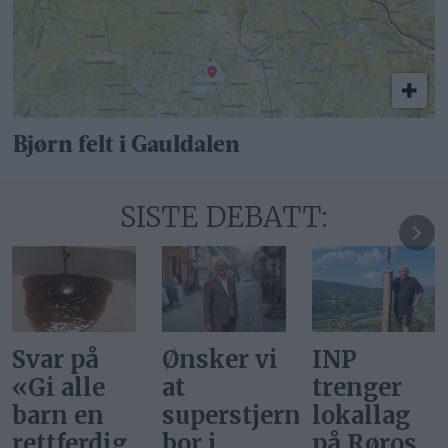
Bjørn felt i Gauldalen
SISTE DEBATT:
Ønsker vi
INP
Gi alle
at
trenger
barn en
superstjerner
lokallag
rettferdig
bor i
på Røros
start