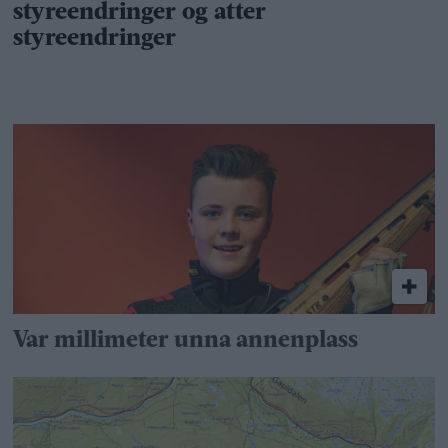
Var millimeter unna annenplass