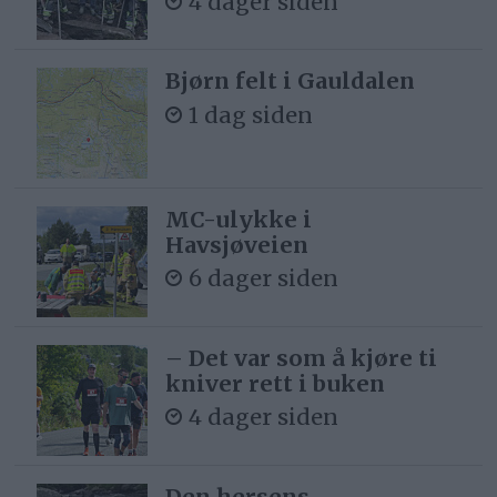
4 dager siden
Bjørn felt i Gauldalen
1 dag siden
MC-ulykke i
Havsjøveien
6 dager siden
– Det var som å kjøre ti
kniver rett i buken
4 dager siden
Den hersens