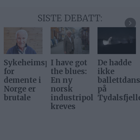
SISTE DEBATT:
prisene
I have got
De hadde
Vi kan
the blues:
ikke
ikke møte
En ny
ballettdansere
alle nye
norsk
på
nærings­
industripolitikk
Tydalsfjellet
initiativer
kreves
med «ja,
takk –
bare ikke
i min