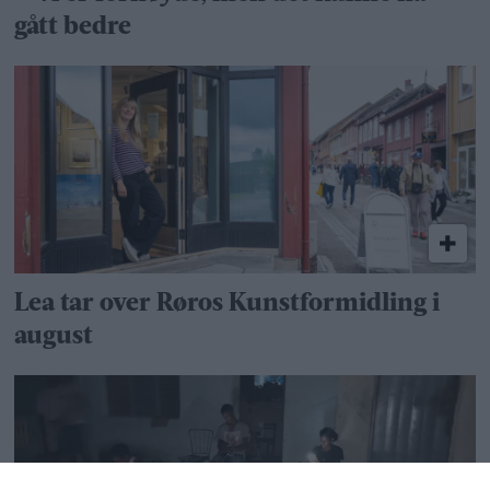
gått bedre
Lea tar over Røros Kunstformidling i
august