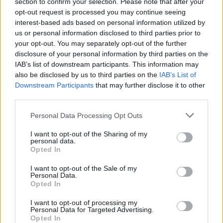
section to confirm your selection. Please note that after your
opt-out request is processed you may continue seeing
interest-based ads based on personal information utilized by
us or personal information disclosed to third parties prior to
Tok imot kulturprisen
your opt-out. You may separately opt-out of the further
disclosure of your personal information by third parties on the
IAB’s list of downstream participants. This information may
also be disclosed by us to third parties on the
IAB’s List of
Downstream Participants
that may further disclose it to other
third parties.
Fjell-Ljom arbeider etter
Vær Varsom-
Personal Data Processing Opt Outs
plakatens regler
for god presseskikk.
I want to opt-out of the Sharing of my
personal data.
Opted In
Den som mener seg rammet av urettmessig
medieomtale, oppfordres til å ta kontakt
I want to opt-out of the Sale of my
Personal Data.
med redaksjonen.
Opted In
Pressens Faglige Utvalg (PFU) er et
I want to opt-out of processing my
Personal Data for Targeted Advertising.
klageorgan som behandler klager mot
Opted In