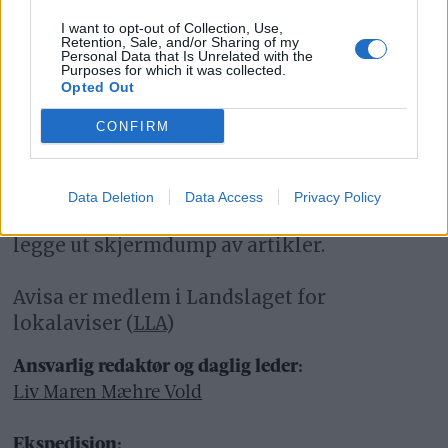
mediene i presseetiske spørsmål.
I want to opt-out of Collection, Use,
Retention, Sale, and/or Sharing of my
Personal Data that Is Unrelated with the
For informasjon om klageadgang, se:
Purposes for which it was collected.
www.presse.no
Opted Out
CONFIRM
Fjell-Ljom har ikke ansvar for innhold på
eksterne nettsider som det lenkes til.
Data Deletion
Data Access
Privacy Policy
Det er ikke tillatt å kopiere fra siden eller
legge ut skjermdump av artikler.
Avisa er medlem i Landslaget for
lokalaviser (
LLA
)
Ansvarlig redaktør og daglig leder:
Liv Maren Mæhre Vold
Ekspedisjon: