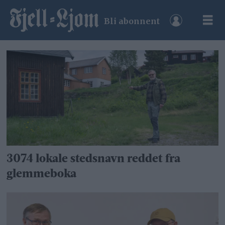
Bli abonnent
Tag:
røros
museums-
og
historielag
3074 lokale stedsnavn reddet fra
glemmeboka