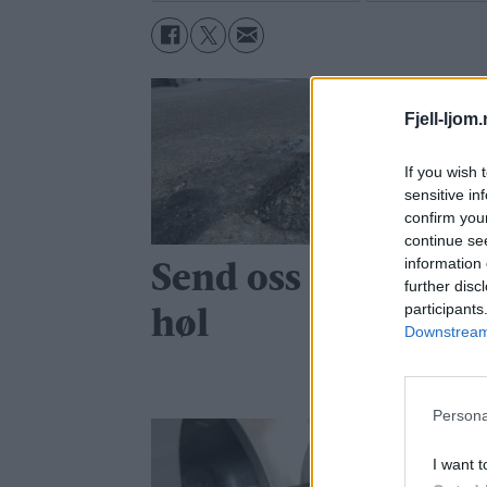
Fjell-ljom
If you wish 
sensitive in
confirm you
continue se
information 
Send oss bilde av di
further disc
participants
høl
Downstream 
Persona
I want t