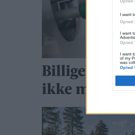
Opted 
I want t
Opted 
I want 
Advertis
Opted 
I want t
of my P
was col
Billigere driv
Opted 
ikke mer traf