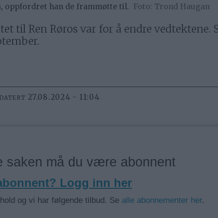
, oppfordret han de frammøtte til.
Trond Haugan
et til Ren Røros var for å endre vedtektene.
ptember.
27.08.2024 - 11:04
PDATERT
ne saken må du være abonnent
 abonnent? Logg inn her
nhold og vi har følgende tilbud. Se
alle abonnementer her
.