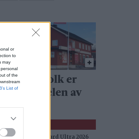
sonal or
ection to
ou may
 personal
out of the
 Å omgås folk er
 downstream
B’s List of
en beste delen av
obben
 fra Stuggu Backyard Ultra 2026