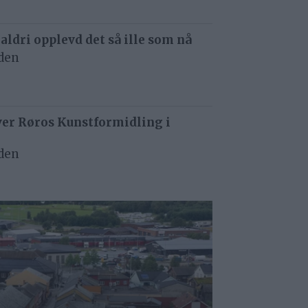
 aldri opplevd det så ille som nå
iden
ver Røros Kunstformidling i
iden