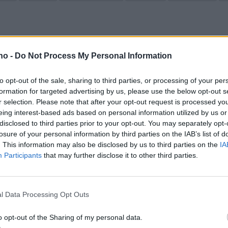
.no -
Do Not Process My Personal Information
to opt-out of the sale, sharing to third parties, or processing of your per
formation for targeted advertising by us, please use the below opt-out s
r selection. Please note that after your opt-out request is processed y
eing interest-based ads based on personal information utilized by us or
disclosed to third parties prior to your opt-out. You may separately opt-
tt
– Nå har det gått for
–
losure of your personal information by third parties on the IAB’s list of
. This information may also be disclosed by us to third parties on the
IA
langt
d
Participants
that may further disclose it to other third parties.
j
l Data Processing Opt Outs
Mest lest siste uke:
o opt-out of the Sharing of my personal data.
Se opptak