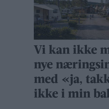
Vi kan ikke m
nye nærings­in
med «ja, takk
ikke i min b