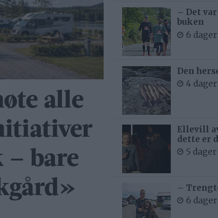
– Det var
buken
6 dager
Den hers
4 dager
øte alle
itiativer
Ellevill 
dette er 
5 dager
 – bare
akgård»
– Trengt
6 dager