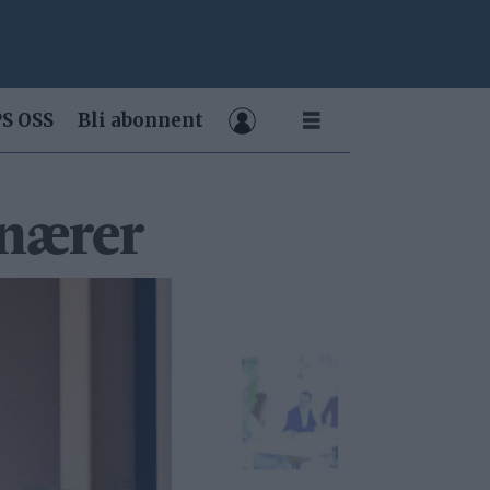
S OSS
Bli abonnent
onærer