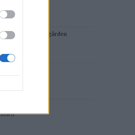
 siden
 og tau redder de gården
 siden
t i Gauldalen
 siden
e i Havsjøveien
 siden