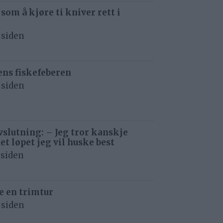
 som å kjøre ti kniver rett i
 siden
ens fiskefeberen
 siden
avslutning: – Jeg tror kanskje
det løpet jeg vil huske best
 siden
e en trimtur
 siden