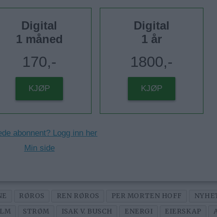
Digital
Digital
1 måned
1 år
170,-
1800,-
KJØP
KJØP
ede abonnent? Logg inn her
Min side
NE
RØROS
REN RØROS
PER MORTEN HOFF
NYHE
OLM
STRØM
ISAK V. BUSCH
ENERGI
EIERSKAP