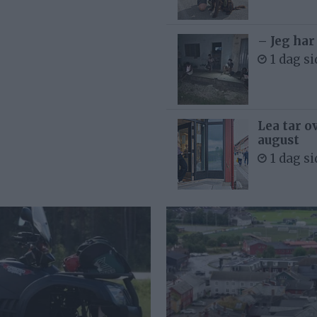
– Jeg har
1 dag s
Lea tar o
august
1 dag s