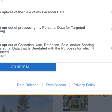
In
7 dager
o opt-out of the Sale of my Personal Data.
In
to opt-out of processing my Personal Data for Targeted
Med spett
ing.
6 dager
In
o opt-out of Collection, Use, Retention, Sale, and/or Sharing
ersonal Data that Is Unrelated with the Purposes for which it
lected.
stoff ga
Out
Bjørn fel
2 dager
CONFIRM
ikk
Data Deletion
Data Access
Privacy Policy
MC-ulykk
7 dager