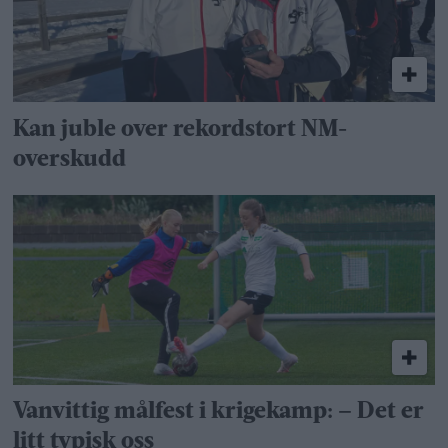
Kan juble over rekordstort NM-
overskudd
Vanvittig målfest i krigekamp: – Det er
litt typisk oss