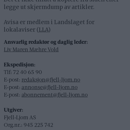
legge ut skjermdump av artikler.
Avisa er medlem i Landslaget for
lokalaviser (
LLA
)
Ansvarlig redaktør og daglig leder:
Liv Maren Mæhre Vold
Ekspedisjon:
Tlf: 72 40 65 90
E-post:
redaksjon@fjell-ljom.no
E-post:
annonse@fjell-ljom.no
E-post:
abonnement@fjell-ljom.no
Utgiver:
Fjell-Ljom AS
Org.nr.: 945 225 742