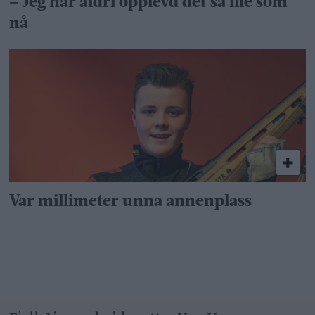
– Jeg har aldri opplevd det så ille som
nå
Var millimeter unna annenplass