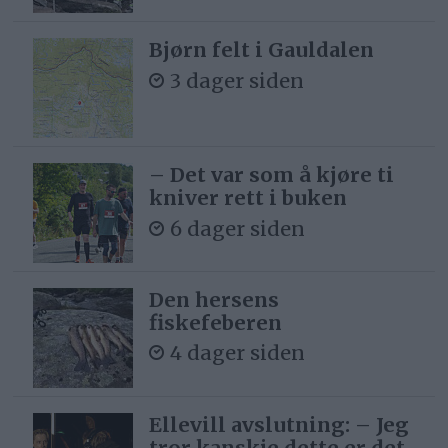
Bjørn felt i Gauldalen
3 dager siden
– Det var som å kjøre ti
kniver rett i buken
6 dager siden
Den hersens
fiskefeberen
4 dager siden
Ellevill avslutning: – Jeg
tror kanskje dette er det