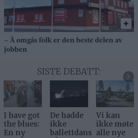
– Å omgås folk er den beste delen av
jobben
SISTE DEBATT:
De hadde
Vi kan
Svar på
ikke
ikke møte
«Gi alle
ballettdansere
alle nye
barn en