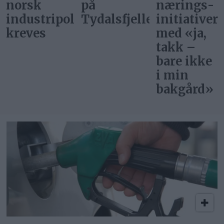
på
nærings­
rettferdig
itikk
Tydalsfjellet
initiativer
start»
med «ja,
takk –
bare ikke
i min
bakgård»