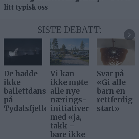
litt typisk oss
SISTE DEBATT:
Vi kan
Svar på
Ønsker vi
ikke møte
«Gi alle
at
ere
alle nye
barn en
superstjer
nærings­
rettferdig
bor i
et
initiativer
start»
Norge?
med «ja,
takk –
bare ikke