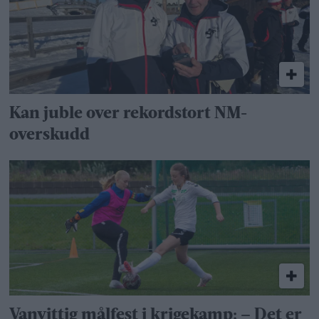
Kan juble over rekordstort NM-
overskudd
Vanvittig målfest i krigekamp: – Det er