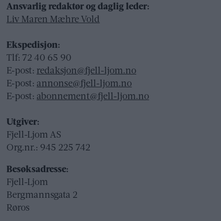
Ansvarlig redaktør og daglig leder:
Liv Maren Mæhre Vold
Ekspedisjon:
Tlf: 72 40 65 90
E-post:
redaksjon@fjell-ljom.no
E-post:
annonse@fjell-ljom.no
E-post:
abonnement@fjell-ljom.no
Utgiver:
Fjell-Ljom AS
Org.nr.: 945 225 742
Besøksadresse:
Fjell-Ljom
Bergmannsgata 2
Røros