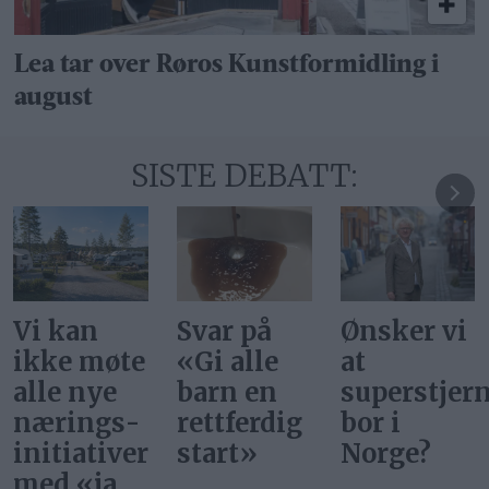
Lea tar over Røros Kunstformidling i
august
SISTE DEBATT:
Vi kan
Svar på
Ønsker vi
ikke møte
«Gi alle
at
alle nye
barn en
superstjer
nærings­
rettferdig
bor i
initiativer
start»
Norge?
med «ja,