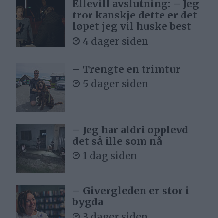
Ellevill avslutning: – Jeg
tror kanskje dette er det
løpet jeg vil huske best
4 dager siden
– Trengte en trimtur
5 dager siden
– Jeg har aldri opplevd
det så ille som nå
1 dag siden
– Givergleden er stor i
bygda
3 dager siden