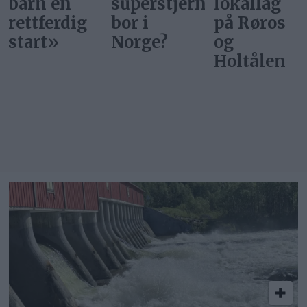
barn en
superstjerner
lokallag
rettferdig
bor i
på Røros
start»
Norge?
og
Holtålen