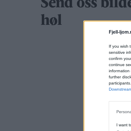
Send oss bilde
høl
Fjell-ljom
If you wish 
sensitive in
confirm you
continue se
information 
further disc
participants
Downstream 
Persona
I want t