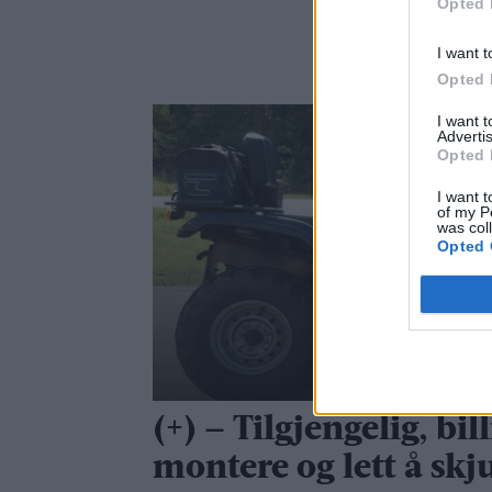
Opted 
I want t
Opted 
I want 
Advertis
Opted 
I want t
of my P
was col
Opted 