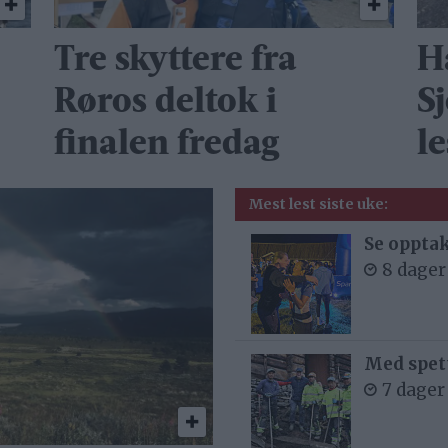
Tre skyttere fra
H
Røros deltok i
S
finalen fredag
le
Mest lest siste uke:
Se opptak
8 dager
Med spett
7 dager