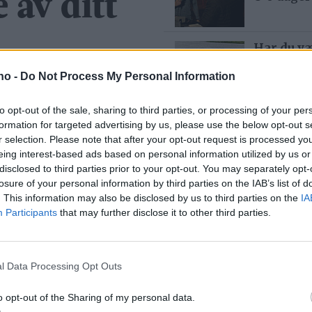
 av ditt
Har du væ
lesernes 
.no -
Do Not Process My Personal Information
13 time
to opt-out of the sale, sharing to third parties, or processing of your per
formation for targeted advertising by us, please use the below opt-out s
– Jeg har
r selection. Please note that after your opt-out request is processed y
3 dager
eing interest-based ads based on personal information utilized by us or
disclosed to third parties prior to your opt-out. You may separately opt-
losure of your personal information by third parties on the IAB’s list of
. This information may also be disclosed by us to third parties on the
IA
Participants
that may further disclose it to other third parties.
– Trengt
7 dager
l Data Processing Opt Outs
– Nå har 
o opt-out of the Sharing of my personal data.