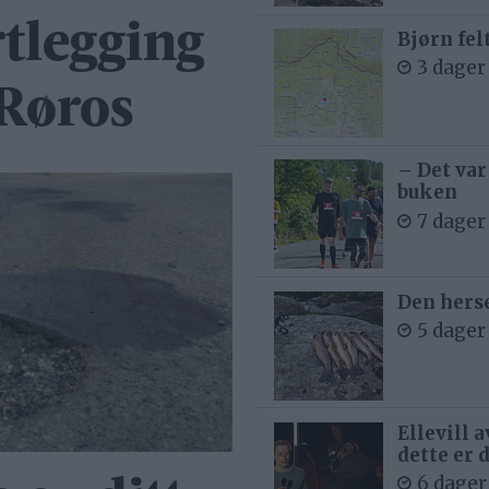
tlegging
Bjørn fel
3 dager
 Røros
– Det var
buken
7 dager
Den hers
5 dager
Ellevill 
dette er 
6 dager