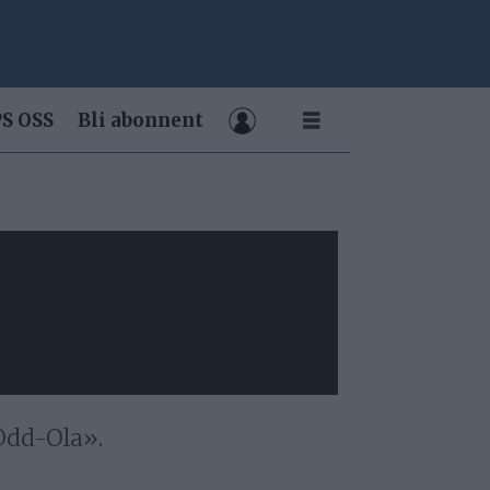
S OSS
Bli abonnent
Odd-Ola».