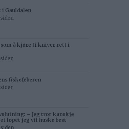
t i Gauldalen
 siden
 som å kjøre ti kniver rett i
 siden
ens fiskefeberen
 siden
avslutning: – Jeg tror kanskje
det løpet jeg vil huske best
 siden