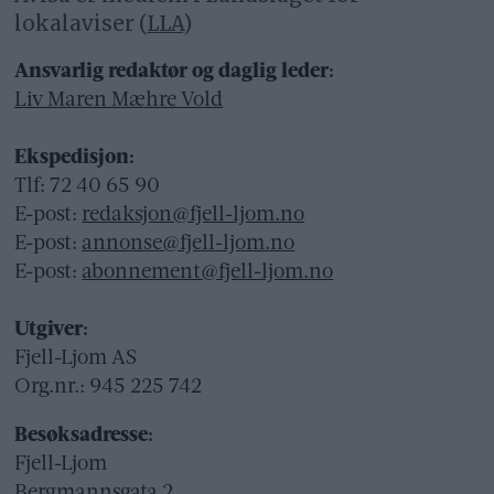
lokalaviser (
LLA
)
Ansvarlig redaktør og daglig leder:
Liv Maren Mæhre Vold
Ekspedisjon:
Tlf: 72 40 65 90
E-post:
redaksjon@fjell-ljom.no
E-post:
annonse@fjell-ljom.no
E-post:
abonnement@fjell-ljom.no
Utgiver:
Fjell-Ljom AS
Org.nr.: 945 225 742
Besøksadresse:
Fjell-Ljom
Bergmannsgata 2