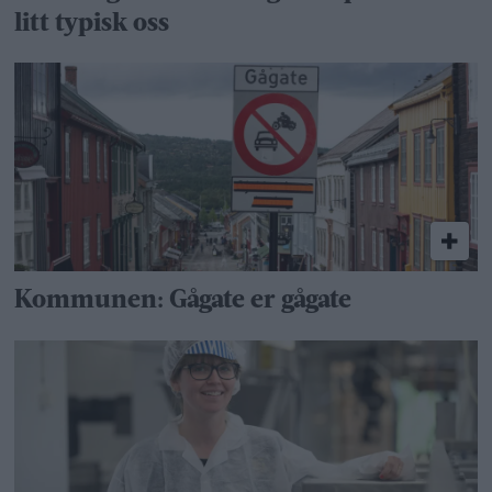
litt typisk oss
Kommunen: Gågate er gågate