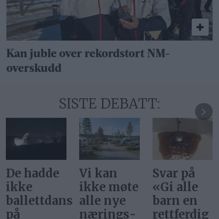
Kan juble over rekordstort NM-
overskudd
SISTE DEBATT:
De hadde
Vi kan
Svar på
ikke
ikke møte
«Gi alle
ballettdansere
alle nye
barn en
på
nærings­
rettferdig