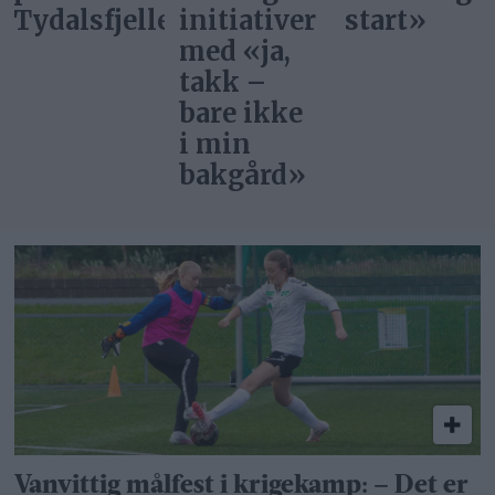
Tydalsfjellet
initiativer
start»
med «ja,
takk –
bare ikke
i min
bakgård»
Vanvittig målfest i krigekamp: – Det er