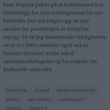
klar. Rognes peker på at kommunen har
tilrettelagt for nytt næringsareal for nye
bedrifter. Det må følges opp av nye
arealer for produksjon av fornybar
energi. Så vil jeg understreke viktigheten
av at vi i dette arbeidet også må ta
hensyn til natur, miljø, lokal
samfunnsdeltagelse og ha respekt for
kulturelle særtrekk.
POLITIKK
STRØM
RØROS KOMMUNE
RØROS
REN RØROS
VANNKRAFT
ENERGI
DEBATT