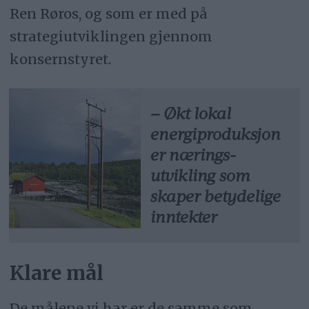
Ren Røros, og som er med på
strategiutviklingen gjennom
konsernstyret.
– Økt lokal
energi­produksjon
er nærings­
utvikling som
skaper betydelige
inntekter
Klare mål
De målene vi har er de samme som