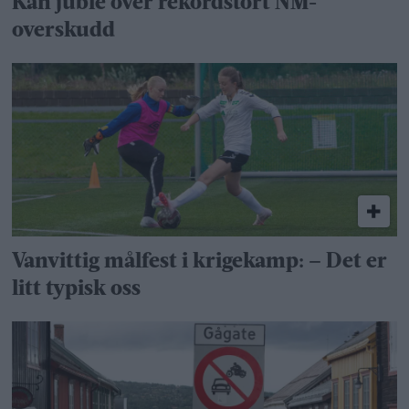
Kan juble over rekordstort NM-
overskudd
Vanvittig målfest i krigekamp: – Det er
litt typisk oss