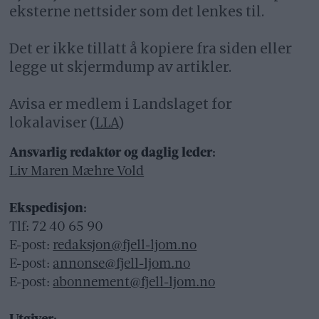
eksterne nettsider som det lenkes til.
Det er ikke tillatt å kopiere fra siden eller
legge ut skjermdump av artikler.
Avisa er medlem i Landslaget for
lokalaviser (
LLA
)
Ansvarlig redaktør og daglig leder:
Liv Maren Mæhre Vold
Ekspedisjon:
Tlf: 72 40 65 90
E-post:
redaksjon@fjell-ljom.no
E-post:
annonse@fjell-ljom.no
E-post:
abonnement@fjell-ljom.no