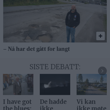
– Nå har det gått for langt
SISTE DEBATT:
I have got
De hadde
Vi kan
the blues:
ikke
ikke møte