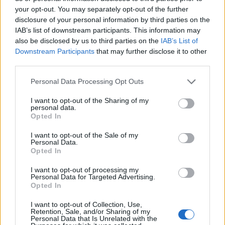
your opt-out. You may separately opt-out of the further
Har du vært borti
disclosure of your personal information by third parties on the
IAB’s list of downstream participants. This information may
Sjøbakken-hølet? Se
also be disclosed by us to third parties on the
IAB’s List of
lesernes bilder.
Downstream Participants
that may further disclose it to other
22 timer siden
third parties.
Personal Data Processing Opt Outs
Se opptak fra Stuggu
Backyard Ultra 2026
I want to opt-out of the Sharing of my
personal data.
9 dager siden
Opted In
I want to opt-out of the Sale of my
Personal Data.
Den hersens
Opted In
fiskefeberen
I want to opt-out of processing my
5 dager siden
Personal Data for Targeted Advertising.
Opted In
I want to opt-out of Collection, Use,
Retention, Sale, and/or Sharing of my
Ellevill avslutning: – Jeg
Personal Data that Is Unrelated with the