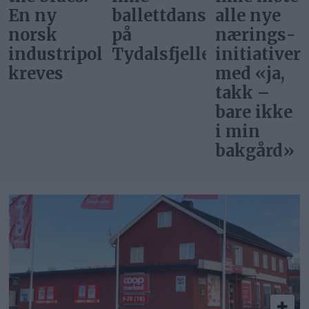
En ny
ballettdansere
alle nye
norsk
på
nærings­
industripolitikk
Tydalsfjellet
initiativer
kreves
med «ja,
takk –
bare ikke
i min
bakgård»