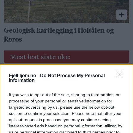
Geologisk kartlegging i Holtålen og
Røros
Mest lest siste uke:
Med spett og tau redder
Fjell-ljom.no -
Do Not Process My Personal
de gården
Information
7 dager siden
If you wish to opt-out of the sale, sharing to third parties, or
processing of your personal or sensitive information for
targeted advertising by us, please use the below opt-out
Bjørn felt i Gauldalen
section to confirm your selection. Please note that after your
3 dager siden
opt-out request is processed you may continue seeing
interest-based ads based on personal information utilized by
us or personal information disclosed to third parties prior to