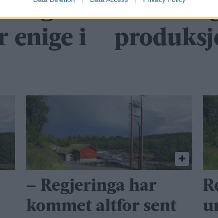
rslaget
– Vi tren
r enige i
produksj
– Regjeringa har
R
kommet altfor sent
u