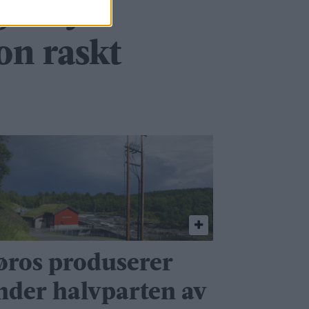
ger ny
on raskt
øros produserer
nder halvparten av