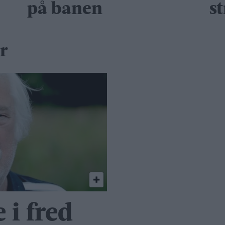
på banen
s
r
 i fred