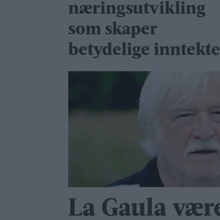
nærings­utvikling
som skaper
betydelige inntekte
La Gaula være