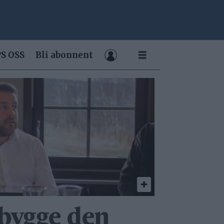
S OSS
Bli abonnent
 bygge den