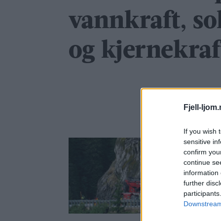
vannkraft, so
og kjernekraf
Fjell-ljom
If you wish 
sensitive in
confirm you
continue se
information 
further disc
participants
Downstream 