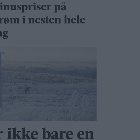
inuspriser på
trøm i nesten hele
ag
r ikke bare en