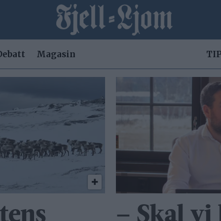
Debatt
Magasin
TIP
tens
– Skal vi