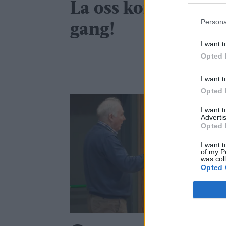
La oss komme i
Persona
gang!
I want t
Opted 
I want t
Opted 
I want 
Advertis
Opted 
I want t
of my P
was col
Opted 