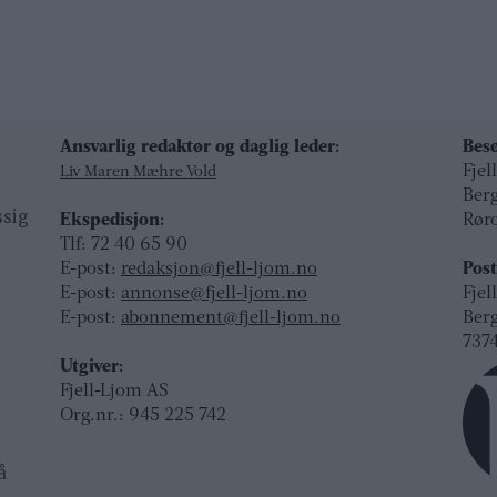
Ansvarlig redaktør og daglig leder:
Besø
Fjel
Liv Maren Mæhre Vold
Ber
ssig
Ekspedisjon:
Rør
t
Tlf: 72 40 65 90
E-post:
redaksjon@fjell-ljom.no
Post
E-post:
annonse@fjell-ljom.no
Fjel
E-post:
abonnement@fjell-ljom.no
Ber
7374
Utgiver:
Fjell-Ljom AS
Org.nr.: 945 225 742
å