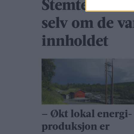
Stemte ned fo
selv om de va
innholdet
– Økt lokal energi­
produksjon er