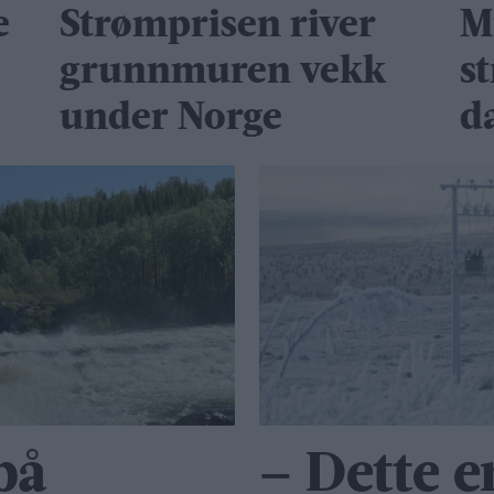
e
Strømprisen river
M
grunnmuren vekk
s
under Norge
d
 på
– Dette e