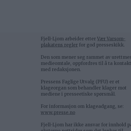
Fjell-Ljom arbeider etter
Vær Varsom-
plakatens regler
for god presseskikk.
Den som mener seg rammet av urettme
medieomtale, oppfordres til å ta kontak
med redaksjonen.
Pressens Faglige Utvalg (PFU) er et
klageorgan som behandler klager mot
mediene i presseetiske spørsmål.
For informasjon om klageadgang, se:
www.presse.no
Fjell-Ljom har ikke ansvar for innhold p
eksterne nettsider som det lenkes til.