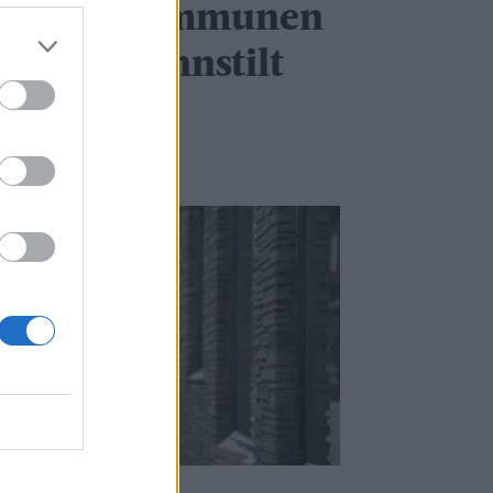
 Håper kommunen
 positivt innstilt