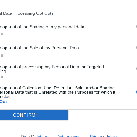
– Så dyrt at vi
–
l Data Processing Opt Outs
trenger en
er
o opt-out of the Sharing of my personal data.
kalkulator med plass
In
til større tall
o opt-out of the Sale of my Personal Data.
In
to opt-out of processing my Personal Data for Targeted
ing.
In
o opt-out of Collection, Use, Retention, Sale, and/or Sharing
ersonal Data that Is Unrelated with the Purposes for which it
lected.
Out
CONFIRM
Data Deletion
Data Access
Privacy Policy