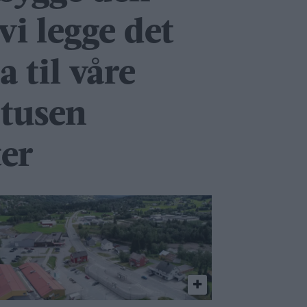
vi legge det
a til våre
 tusen
er