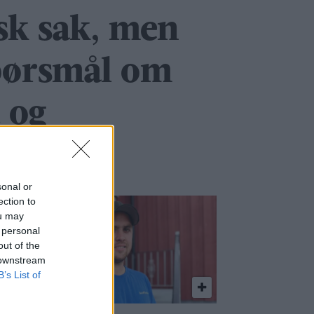
k sak, men
spørsmål om
 og
ghet
sonal or
ection to
ou may
 personal
out of the
 downstream
B’s List of