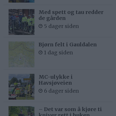
Med spett og tau redder
de gården
5 dager siden
Bjørn felt i Gauldalen
1 dag siden
MC-ulykke i
Havsjøveien
6 dager siden
– Det var som å kjøre ti
kniver rett i buken