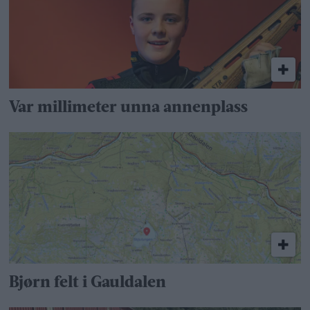
Var millimeter unna annenplass
Bjørn felt i Gauldalen