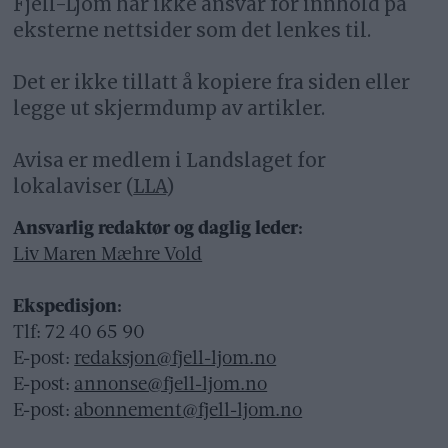
Fjell-Ljom har ikke ansvar for innhold på
eksterne nettsider som det lenkes til.
Det er ikke tillatt å kopiere fra siden eller
legge ut skjermdump av artikler.
Avisa er medlem i Landslaget for
lokalaviser (
LLA
)
Ansvarlig redaktør og daglig leder:
Liv Maren Mæhre Vold
Ekspedisjon:
Tlf: 72 40 65 90
E-post:
redaksjon@fjell-ljom.no
E-post:
annonse@fjell-ljom.no
E-post:
abonnement@fjell-ljom.no