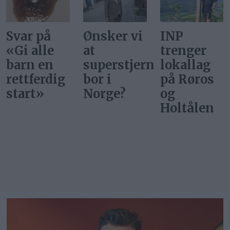
Ønsker vi
INP
Gi alle
at
trenger
barn en
superstjerner
lokallag
rettferdig
bor i
på Røros
start
Norge?
og
Holtålen