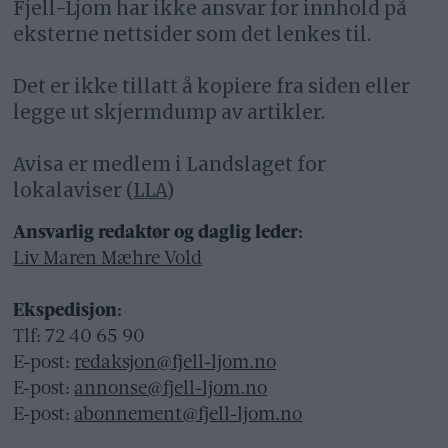
Fjell-Ljom har ikke ansvar for innhold på
eksterne nettsider som det lenkes til.
Det er ikke tillatt å kopiere fra siden eller
legge ut skjermdump av artikler.
Avisa er medlem i Landslaget for
lokalaviser (
LLA
)
Ansvarlig redaktør og daglig leder:
Liv Maren Mæhre Vold
Ekspedisjon:
Tlf: 72 40 65 90
E-post:
redaksjon@fjell-ljom.no
E-post:
annonse@fjell-ljom.no
E-post:
abonnement@fjell-ljom.no