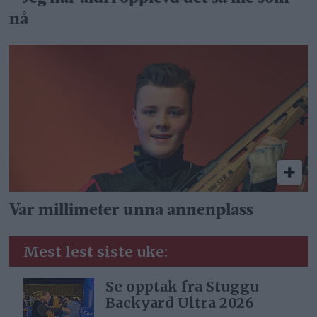
nå
Var millimeter unna annenplass
Mest lest siste uke:
Se opptak fra Stuggu
Backyard Ultra 2026