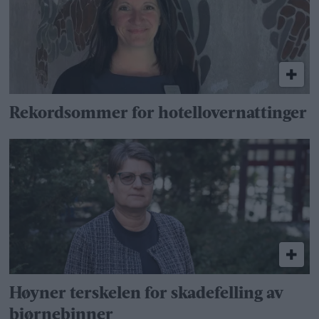
Rekordsommer for hotellovernattinger
Høyner terskelen for skadefelling av
bjørnebinner