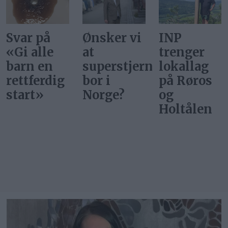
Ønsker vi
INP
Gi alle
at
trenger
barn en
superstjerner
lokallag
rettferdig
bor i
på Røros
start
Norge?
og
Holtålen