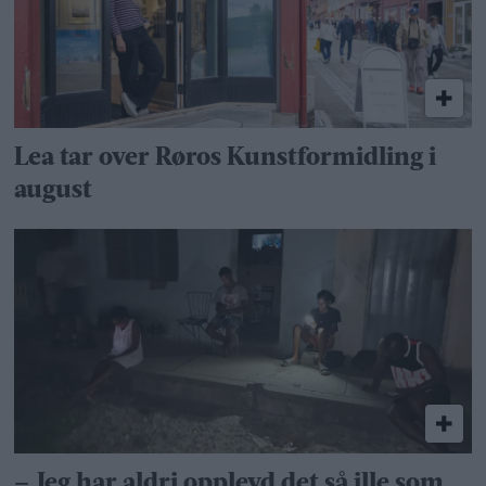
Lea tar over Røros Kunstformidling i
august
– Jeg har aldri opplevd det så ille som