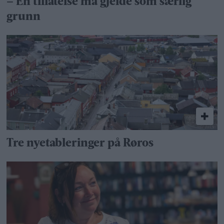
– En tillatelse må gjelde som særlig
grunn
Tre nyetableringer på Røros