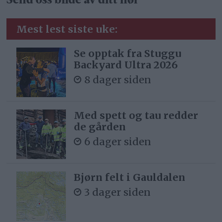
Send oss bilde av ditt høl
Mest lest siste uke:
Se opptak fra Stuggu
Backyard Ultra 2026
8 dager siden
Med spett og tau redder
de gården
6 dager siden
Bjørn felt i Gauldalen
3 dager siden