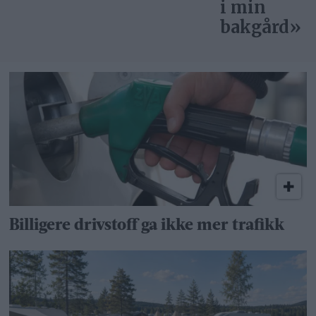
i min
bakgård»
Billigere drivstoff ga ikke mer trafikk