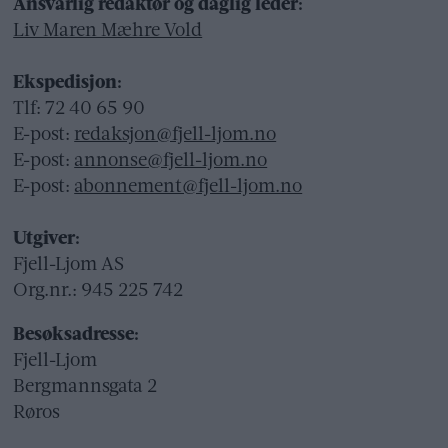
Ansvarlig redaktør og daglig leder:
Liv Maren Mæhre Vold
Ekspedisjon:
Tlf: 72 40 65 90
E-post:
redaksjon@fjell-ljom.no
E-post:
annonse@fjell-ljom.no
E-post:
abonnement@fjell-ljom.no
Utgiver:
Fjell-Ljom AS
Org.nr.: 945 225 742
Besøksadresse:
Fjell-Ljom
Bergmannsgata 2
Røros