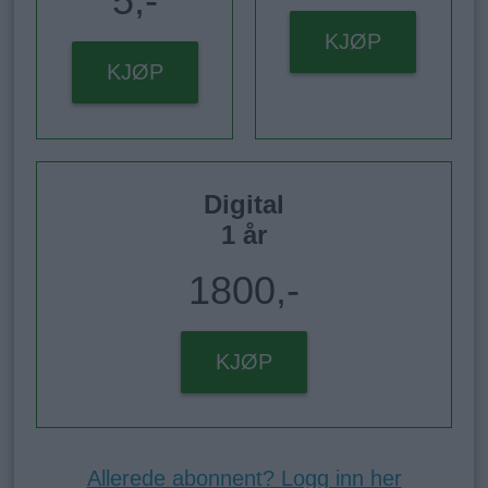
5,-
KJØP
KJØP
Digital
1 år
1800,-
KJØP
Allerede abonnent? Logg inn her