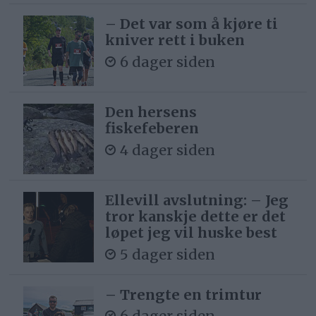
– Det var som å kjøre ti
kniver rett i buken
6 dager siden
Den hersens
fiskefeberen
4 dager siden
Ellevill avslutning: – Jeg
tror kanskje dette er det
løpet jeg vil huske best
5 dager siden
– Trengte en trimtur
6 dager siden