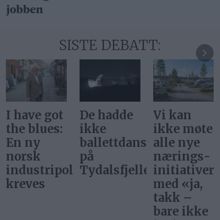
jobben
SISTE DEBATT:
De hadde
Vi kan
Svar på
ikke
ikke møte
«Gi alle
ballettdansere
alle nye
barn en
på
nærings­
rettferdig
itikk
Tydalsfjellet
initiativer
start»
med «ja,
takk –
bare ikke