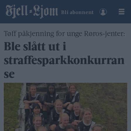
Bli abonnent
Tøff påkjenning for unge Røros-jenter:
Ble slått ut i
straffesparkkonkurran
se