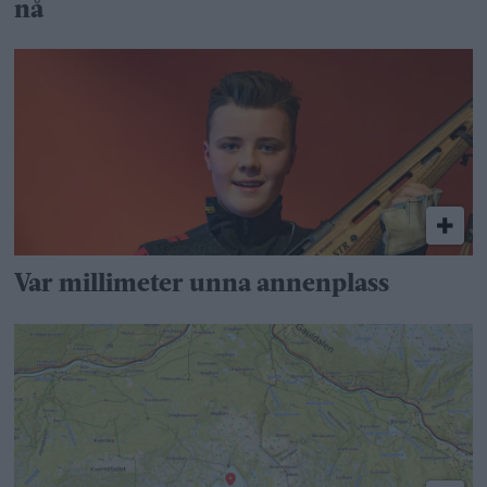
nå
Var millimeter unna annenplass