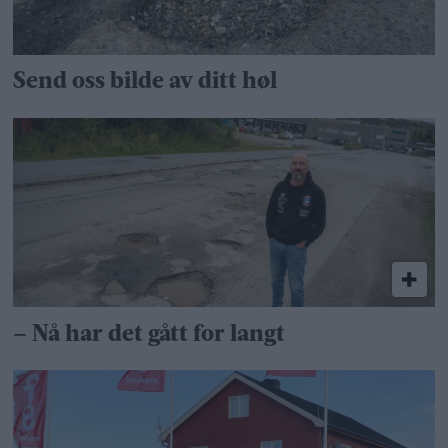
Send oss bilde av ditt høl
– Nå har det gått for langt