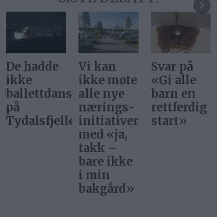
Vi kan
Svar på
Ønsker vi
ikke møte
«Gi alle
at
ere
alle nye
barn en
superstjer
nærings­
rettferdig
bor i
et
initiativer
start»
Norge?
med «ja,
takk –
bare ikke
i min
bakgård»