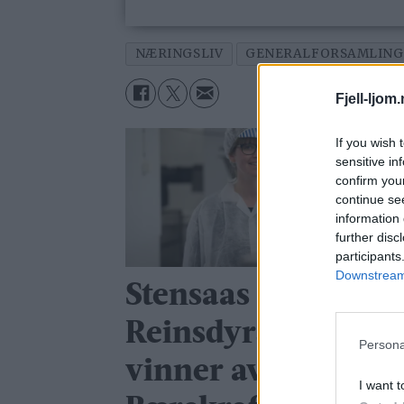
NÆRINGSLIV
GENERALFORSAMLING
Fjell-ljom
If you wish 
sensitive in
confirm you
continue se
information 
further disc
participants
Downstream 
Stensaas
Reinsdyrslakteri er
Persona
vinner av
I want t