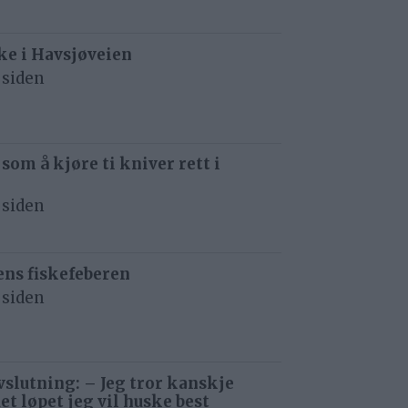
e i Havsjøveien
 siden
 som å kjøre ti kniver rett i
 siden
ens fiskefeberen
 siden
avslutning: – Jeg tror kanskje
det løpet jeg vil huske best