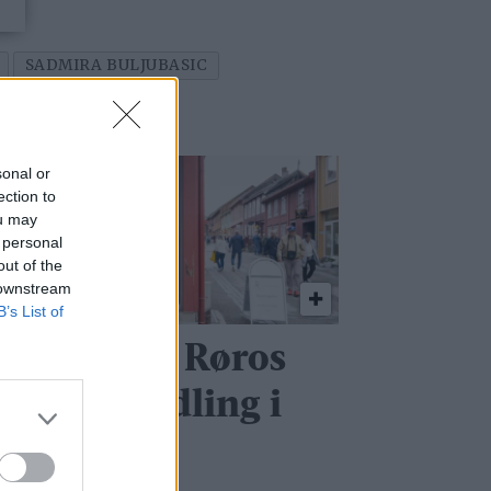
SADMIRA BULJUBASIC
sonal or
ection to
ou may
 personal
out of the
 downstream
B’s List of
ea tar over Røros
unstformidling i
ugust