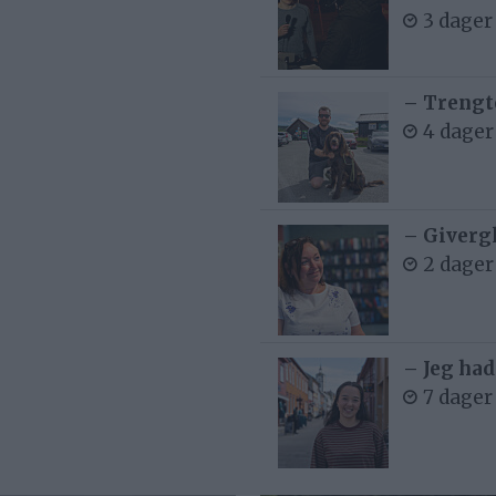
3 dager
– Trengt
4 dager
– Givergl
2 dager
– Jeg had
7 dager