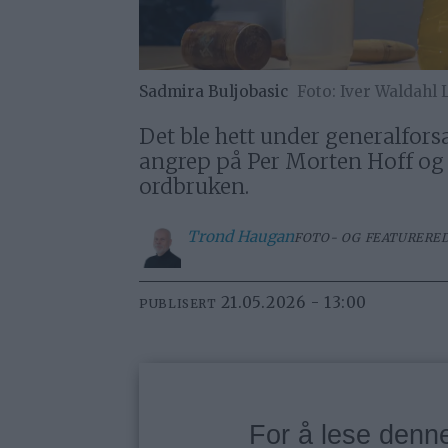
Sadmira Buljobasic
Iver Waldahl L
Det ble hett under generalfors
angrep på Per Morten Hoff og a
ordbruken.
Trond
Haugan
FOTO- OG FEATURERE
21.05.2026 - 13:00
PUBLISERT
For å lese den