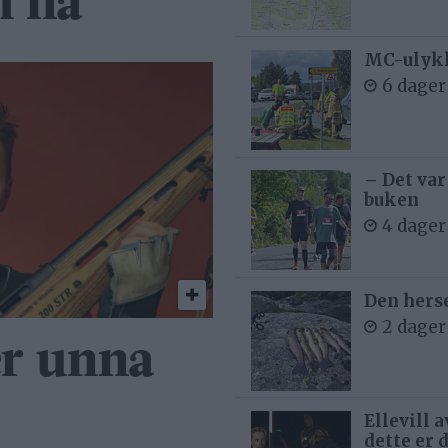
m nå
MC-ulykk
6 dager
– Det var
buken
4 dager
Den hers
2 dager
er unna
Ellevill 
dette er 