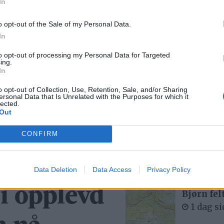
In
o opt-out of the Sale of my Personal Data.
In
Mest lest siste uke:
to opt-out of processing my Personal Data for Targeted
ing.
In
Se opptak
6 dager
o opt-out of Collection, Use, Retention, Sale, and/or Sharing
ersonal Data that Is Unrelated with the Purposes for which it
lected.
Out
Med spett
CONFIRM
4 dager
Data Deletion
Data Access
Privacy Policy
ri opplevd
Bjørn fel
1 dag s