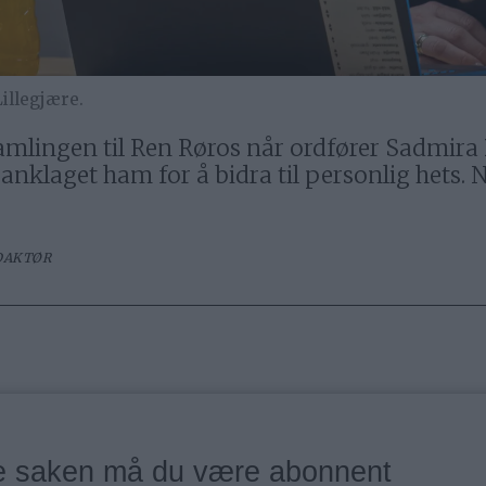
illegjære.
amlingen til Ren Røros når ordfører Sadmira B
nklaget ham for å bidra til personlig hets. N
DAKTØR
ne saken må du være abonnent