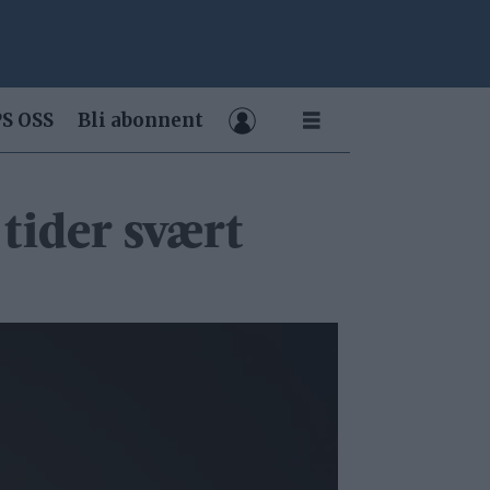
S OSS
Bli abonnent
 tider svært