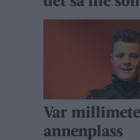
det så ille so
Var millimet
annenplass