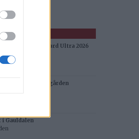
 fra Stuggu Backyard Ultra 2026
 siden
 og tau redder de gården
 siden
t i Gauldalen
iden