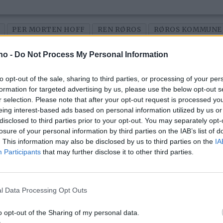
PER MORTEN HOFF
REN RØROS
RØROS KOMMUNE
.no -
Do Not Process My Personal Information
to opt-out of the sale, sharing to third parties, or processing of your per
formation for targeted advertising by us, please use the below opt-out s
r selection. Please note that after your opt-out request is processed y
eing interest-based ads based on personal information utilized by us or
disclosed to third parties prior to your opt-out. You may separately opt-
losure of your personal information by third parties on the IAB’s list of
. This information may also be disclosed by us to third parties on the
IA
Participants
that may further disclose it to other third parties.
– Vi er fornøyde,
L
men det kunne ha
K
l Data Processing Opt Outs
gått bedre
a
o opt-out of the Sharing of my personal data.