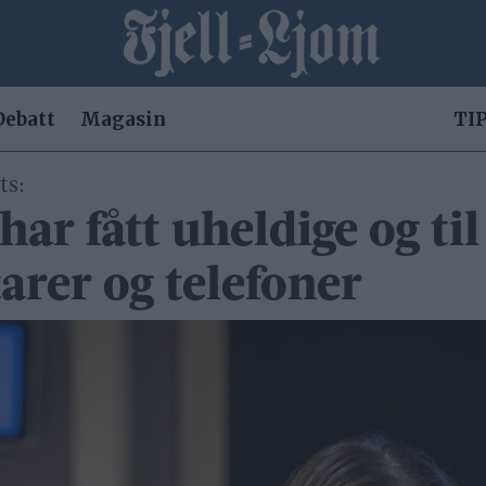
Debatt
Magasin
TIP
ts:
har fått uheldige og til
rer og telefoner