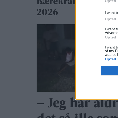
Bærekraftprisen
Opted 
2026
I want t
Opted 
I want 
Advertis
Opted 
I want t
of my P
was col
Opted 
– Jeg har ald