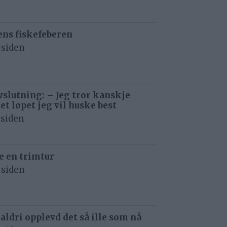
ens fiskefeberen
 siden
avslutning: – Jeg tror kanskje
det løpet jeg vil huske best
 siden
e en trimtur
 siden
 aldri opplevd det så ille som nå