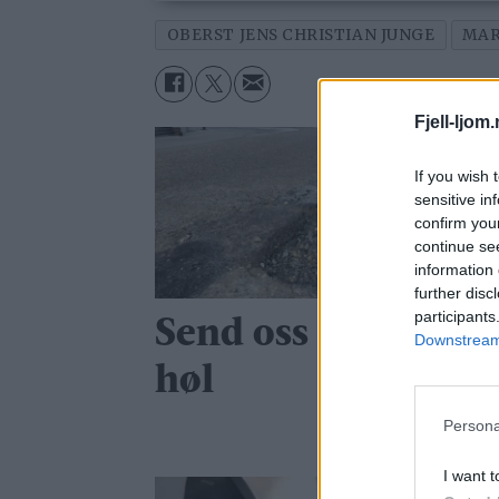
OBERST JENS CHRISTIAN JUNGE
MAR
Fjell-ljom
If you wish 
sensitive in
confirm you
continue se
information 
further disc
participants
Send oss bilde av di
Downstream 
høl
Persona
I want t