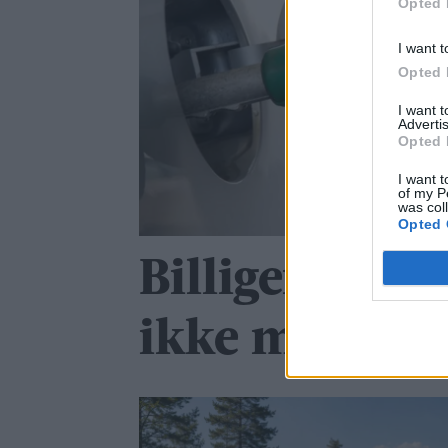
Opted 
I want t
Opted 
I want 
Advertis
Opted 
I want t
of my P
was col
Opted 
Billigere driv
ikke mer traf