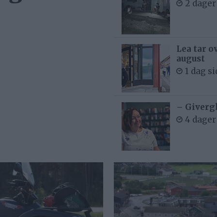
2 dager
Lea tar o
august
1 dag s
– Givergl
4 dager