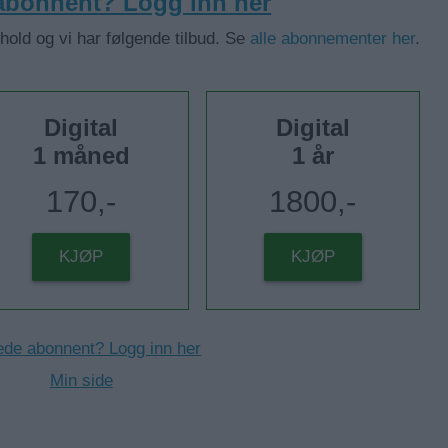
 abonnent? Logg inn her
nhold og vi har følgende tilbud. Se
alle abonnementer her
.
Digital
Digital
1 måned
1 år
170,-
1800,-
KJØP
KJØP
ede abonnent? Logg inn her
Min side