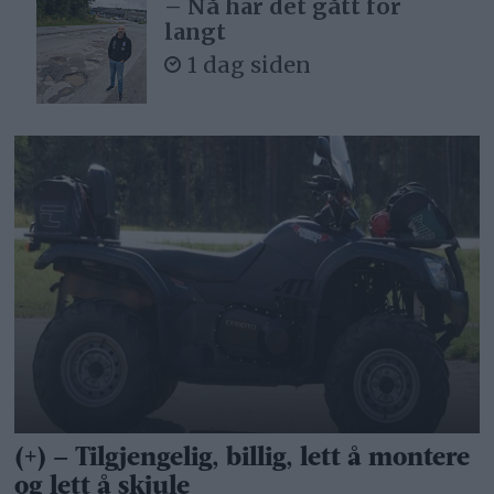
– Nå har det gått for
langt
1 dag siden