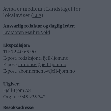
Avisa er medlem i Landslaget for
lokalaviser (
LLA
)
Ansvarlig redaktør og daglig leder:
Liv Maren Mæhre Vold
Ekspedisjon:
Tlf: 72 40 65 90
E-post:
redaksjon@fjell-ljom.no
E-post:
annonse@fjell-ljom.no
E-post:
abonnement@fjell-ljom.no
Utgiver:
Fjell-Ljom AS
Org.nr.: 945 225 742
Besøksadresse: