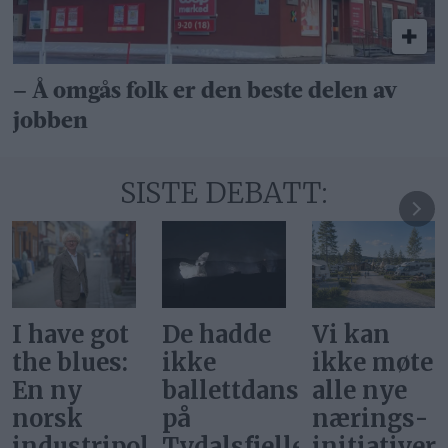
– Å omgås folk er den beste delen av
jobben
SISTE DEBATT:
De hadde
Vi kan
Svar på
ikke
ikke møte
«Gi alle
ballettdansere
alle nye
barn en
på
nærings­
rettferdig
itikk
Tydalsfjellet
initiativer
start»